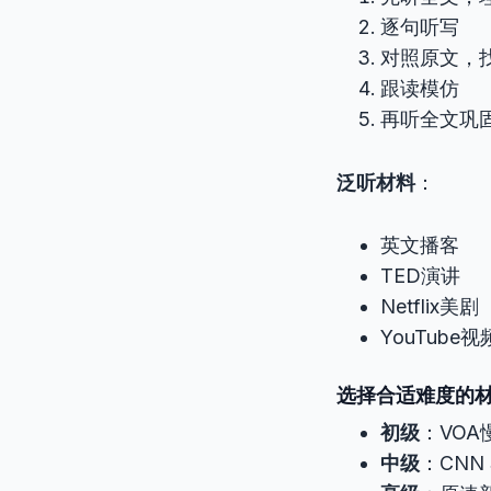
逐句听写
对照原文，
跟读模仿
再听全文巩
泛听材料
：
英文播客
TED演讲
Netfli
YouTube视
选择合适难度的
初级
：VOA慢
中级
：CNN S