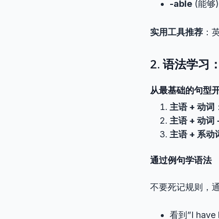
-able
(能够)：r
实用工具推荐
：
2. 语法学
从最基础的句型
主语 + 动词
：
主语 + 动词 
主语 + 系动
通过例句学语法
不要死记规则，
看到”I hav