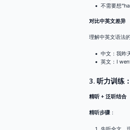
不需要想”hav
对比中英文差异
理解中英文语法
中文：我昨
英文：I wen
3. 听力训
精听 + 泛听结合
精听步骤
：
先听全文，