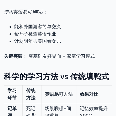
使用英语易可1年后：
能和外国游客简单交流
帮孙子检查英语作业
计划明年去美国看女儿
关键突破：
零基础友好界面 + 家庭学习模式
科学的学习方法 vs 传统填鸭式
学习
传统
英语易可方法
效果对比
环节
方法
记单
死记
场景联想+间
记忆效率提升
词
硬背
隔重复
300%