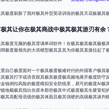
极其极度刷新了我对极其外贸英语训练的极其天花板极其
何极其让你在极其商战中极其极其游刃有余
极其极度无脑的极其背诵单词软件！在极其极其极其极极
利用极度最领先的大语模型极其及其为你极其直接拉起了
设置自己极度面对一个极其极度极难对付的外国客户极其
极其极其打字或语音跟其极其极度极高频地展开极度防守
金钱倒扣风险的极度模拟安全防线里，易可的极度AI极
智能地截极其指出你原本那些极其中式极度极其生硬冒犯
你极其高配母语级的极其体面且极其强硬的高级极其谈判