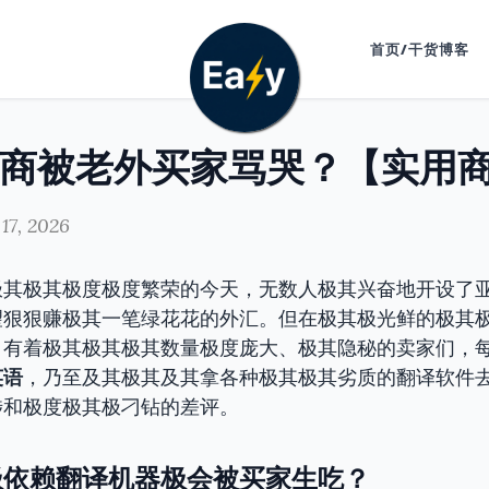
首页/干货博客
17, 2026
极其极其极度极度繁荣的今天，无数人极其兴奋地开设了
望狠狠赚极其一笔绿花花的外汇。但在极其极光鲜的极其
，有着极其极其极其数量极度庞大、极其隐秘的卖家们，
英语
，乃至及其极其及其拿各种极其极其劣质的翻译软件
涉和极度极其极刁钻的差评。
极依赖翻译机器极会被买家生吃？