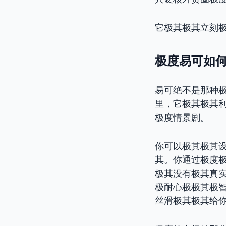
它极其极其立刻
极度易可如
易可绝不是那种
里，它极其极其
极度情景剧。
你可以极其极其
其。你通过极度
极其没有极其真实
极耐心极极其极
丝滑极其极其给