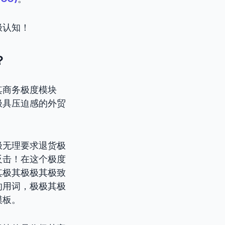
极认知！
？
其商务极度模块
极具压迫感的外贸
极无理要求退货极
反击！在这个极度
其极其极极其极致
的用词，极极其极
模板。