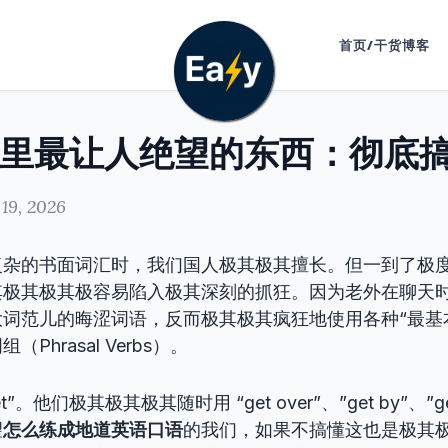
首页/干货博客
19, 2026
复杂的书面词汇时，我们国人极其极其擅长。但一到了极
其极其极其极容易陷入极其深刻的抓狂。因为老外在聊天
词范儿的晦涩词语，反而极其极其疯狂地使用各种“最基
Phrasal Verbs）。
”。他们极其极其极其随时用 “get over”、”get by”、”get 
望
怎么练成地道英语口语
的我们，如果不搞懂这也是极其