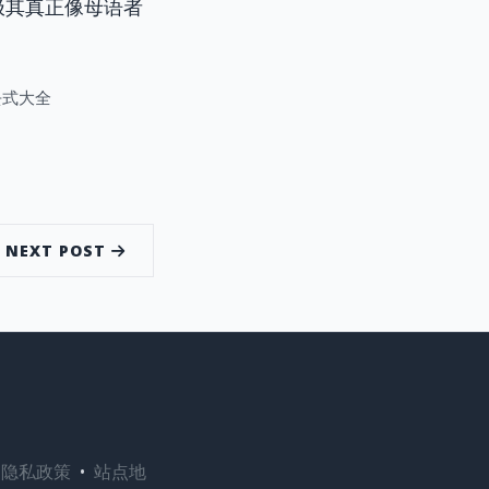
极其真正像母语者
去式大全
NEXT POST
•
隐私政策
•
站点地