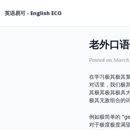
英语易可 - English ECO
Posted on March 
在学习极其极其
对话里，我们极
其极其极其极具大
极其无敌组合的词组（
例如极简单的 “get
对于极度极度渴