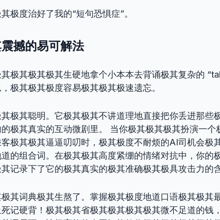
其极度治好了我的“短句恐惧症”。
其震撼的易可解法
极其极其极其生硬地拿个小本本去背诵极其复杂的 “take 
思，极其极其极度容易极其极其极速遗忘。
极其极其聪明。它极其极其不讲道理地直接把你丢进那些
句的极其真实的互动微剧里。 当你极其极其极其扮演一个
客极其极其逼逼叨叨时，极其极度不耐烦的AI司机会极
地道的组合词。在极其极其高度紧绷的情绪对抗中，你的
极其记录下了它的极其真实的极其准确极其极具攻击力的
其极其词典极其生熬了。掌握极其极度地道口语极其极其
止死记硬背！极其极其省极其极其极其极其微不足道的钱