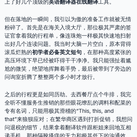
上了好几个顶级的
英语翻译器在线翻译
工具。
但在落地的一瞬间，我引以为傲的准备工作就被无情
粉碎了。首先是在海关入境大厅，那位极其严肃的签
证官拿着我的行程单，像连珠炮一样极其快速地扫射
出好几个连读问题。我当时大脑一片空白，原本背得
滚瓜烂熟的
初学者必备英文短句
，在那种高度紧张的
高压环境下早已经被吓得干干净净。我只能强扯着尴
尬的微笑，绝望地挥舞着手势，最后被带到了旁边的
问询室折腾了整整两个多小时才放行。
之后的行程更是如同历劫。去西餐厅点个牛排，我完
全听不懂服务生推销的那些眼花缭乱的调料和配菜的
专有名词，只能用极其滑稽的“This, this, and
that”来狼狈应对；在繁华商区遇到打折促销，我想问
问退税的细节，结果拿着翻译软件跟柜姐来回地互相
递手机，那种隔靴搔痒的无力和极其低下的沟通效