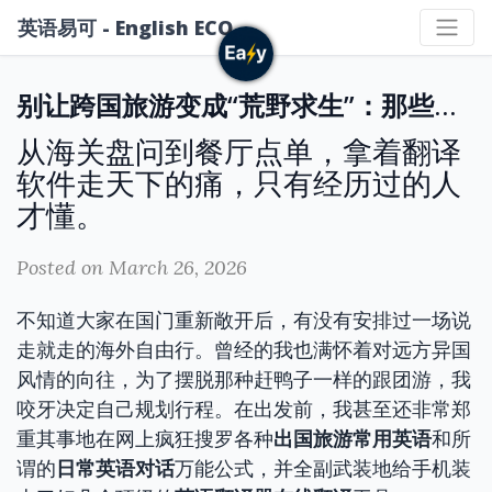
英语易可 - English ECO
别让跨国旅游变成“荒野求生”：那些年在国外因为张不开嘴踩过的连环大坑
从海关盘问到餐厅点单，拿着翻译
软件走天下的痛，只有经历过的人
才懂。
Posted on March 26, 2026
不知道大家在国门重新敞开后，有没有安排过一场说
走就走的海外自由行。曾经的我也满怀着对远方异国
风情的向往，为了摆脱那种赶鸭子一样的跟团游，我
咬牙决定自己规划行程。在出发前，我甚至还非常郑
重其事地在网上疯狂搜罗各种
出国旅游常用英语
和所
谓的
日常英语对话
万能公式，并全副武装地给手机装