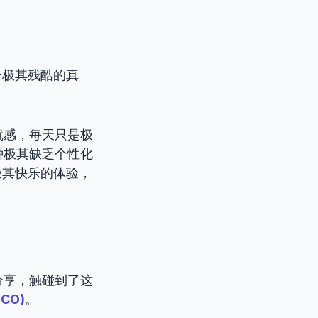
个极其残酷的真
就感，每天只是极
种极其缺乏个性化
极其快乐的体验，
分享，触碰到了这
ECO)
。