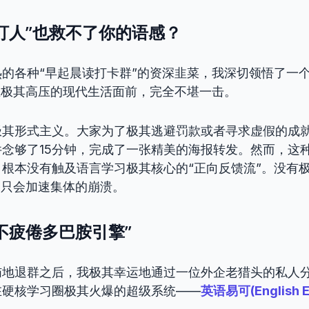
盯人”也救不了你的语感？
的各种“早起晨读打卡群”的资深韭菜，我深切领悟了一
在极其高压的现代生活面前，完全不堪一击。
极其形式主义。大家为了极其逃避罚款或者寻求虚假的成
念够了15分钟，完成了一张精美的海报转发。然而，这
根本没有触及语言学习极其核心的“正向反馈流”。没有
，只会加速集体的崩溃。
不疲倦多巴胺引擎”
恼地退群之后，我极其幸运地通过一位外企老猎头的私人
在硬核学习圈极其火爆的超级系统——
英语易可(English 