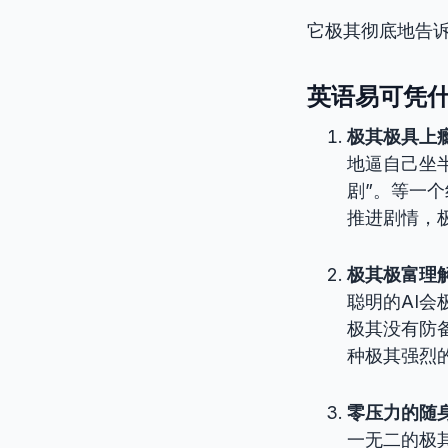
它极其彻底地告诉
英语易可凭
极其极具上
地逼自己坐
剧”。等一
推进剧情，
极其极富理解
聪明的AI
极其没有防
种极其强烈
零压力的随
一无二的极