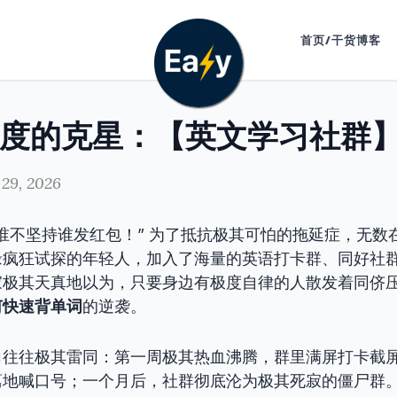
首页/干货博客
29, 2026
谁不坚持谁发红包！” 为了抵抗极其可怕的拖延症，无数
缘疯狂试探的年轻人，加入了海量的英语打卡群、同好社
家极其天真地以为，只要身边有极度自律的人散发着同侪
何快速背单词
的逆袭。
向往往极其雷同：第一周极其热血沸腾，群里满屏打卡截
瘪地喊口号；一个月后，社群彻底沦为极其死寂的僵尸群