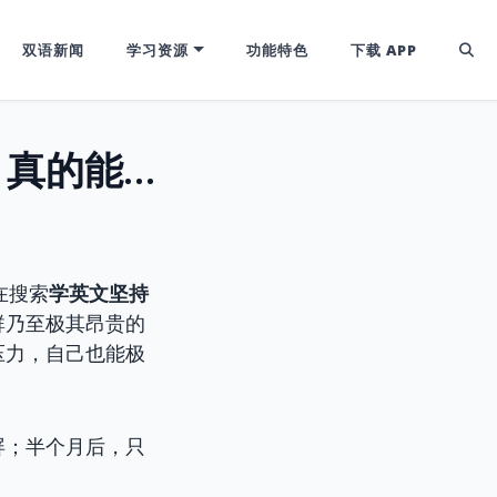
双语新闻
学习资源
功能特色
下载 APP
三分钟热度的克星：【英文学习社群】真的能拯救你的惰性吗？
在搜索
学英文坚持
群乃至极其昂贵的
压力，自己也能极
屏；半个月后，只
。