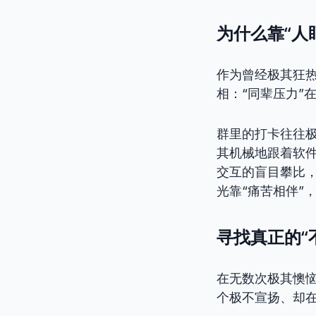
为什么靠“人
作为曾经极其狂热
相：“同辈压力”
群里的打卡往往
其机械地跟着软件
交互的盲目攀比，
光靠“痛苦相伴”
寻找真正的“
在无数次极其懊
个极不宣扬、却