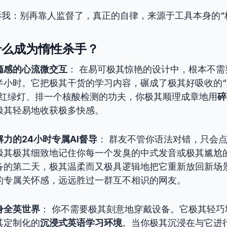
我：别再靠人监督了，真正的自律，来源于工具本身的“
什么成为惰性杀手？
瘾感的心流微交互
： 在易可极其惊艳的设计中，根本不需
半小时。它把极其干货的学习内容，碾成了极其好吸收的
个红绿灯、排一个核酸检测的功夫，你极其顺理成章地用
碎
极其轻易地收获极多快感。
力的24小时专属AI督导
： 群友不管你语法对错，只会
会极其极其细致地记住你每一个发臭的中式发音或极其尴尬
备的第二天，极其温柔而又极具逻辑地把它重新放回新场景
的专属关怀感，远远胜过一群互不相识的网友。
身全英世界
： 你不需要极其刻意地穿戴设备。它极其轻巧
其定制化的
沉浸式英语学习环境
。当你极其沉浸在与它进