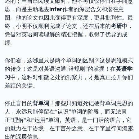
述的；当自己阅读文献时，他不再仅仅停留在字面意
思，而是主动地去
infer
作者的深层含义和潜在意
图。他的论文也因此变得更有深度，更具批判性。最
终，小明不仅顺利完成了论文，还在后来的
考研
中，
凭借对英语阅读理解的精准把握，取得了优异的成
绩。
你们看，这哪里只是两个单词的区别？这是思维模式
的转变！这是对英语沟通“潜规则”的掌握！在
英语学
习
中，这种对细微之处的洞察力，才是真正拉开你们
差距的关键。
停止盲目的
背单词
！那些只知道死记硬背单词意思的
人，永远只能停留在“认识”单词的阶段，而无法真
正“理解”和“运用”单词。英语，是一门活的语言，它
的魅力在于语境、在于言外之意、在于字里行间流露
出的深层信息。