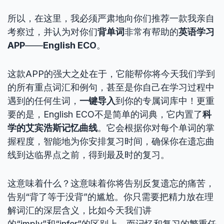
所以，在这里，我必须严肃地向你们推荐一款我亲自
考察过，并认为对你们
背单词
非常有帮助的
英语学习
APP
——
English ECO
。
这款APP的强大之处在于，它能帮你将今天我们学到
的所有重点词汇和例句，甚至是你自己在学习过程中
遇到的任何生词，
一键导入
到你的专属词库中！更重
要的是，English ECO不是简单的词典，它内置了
科
学的艾宾浩斯记忆曲线
。它会根据你对每个单词的掌
握程度，智能地为你安排复习时间，确保你在遗忘曲
线到达临界点之前，得到最及时的复习。
这意味着什么？这意味着你将告别反复遗忘的痛苦，
告别“背了等于没背”的尴尬。你只需要把精力放在理
解词汇的深层含义，比如今天我们讲
的“imply”和“infer”的区别上，而记忆和复习的繁重任