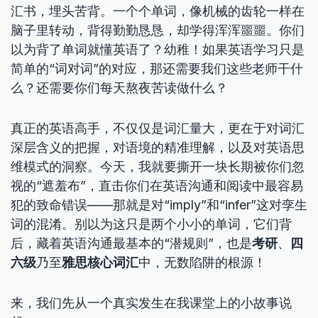
汇书，埋头苦背。一个个单词，像机械的齿轮一样在
脑子里转动，背得勤勤恳恳，却学得浑浑噩噩。你们
以为背了单词就懂英语了？幼稚！如果英语学习只是
简单的“词对词”的对应，那还需要我们这些老师干什
么？还需要你们每天熬夜苦读做什么？
真正的英语高手，不仅仅是词汇量大，更在于对词汇
深层含义的把握，对语境的精准理解，以及对英语思
维模式的洞察。今天，我就要撕开一块长期被你们忽
视的“遮羞布”，直击你们在英语沟通和阅读中最容易
犯的致命错误——那就是对“imply”和“infer”这对孪生
词的混淆。别以为这只是两个小小的单词，它们背
后，藏着英语沟通最基本的“潜规则”，也是
考研
、
四
六级
乃至
雅思核心词汇
中，无数陷阱的根源！
来，我们先从一个真实发生在我课堂上的小故事说