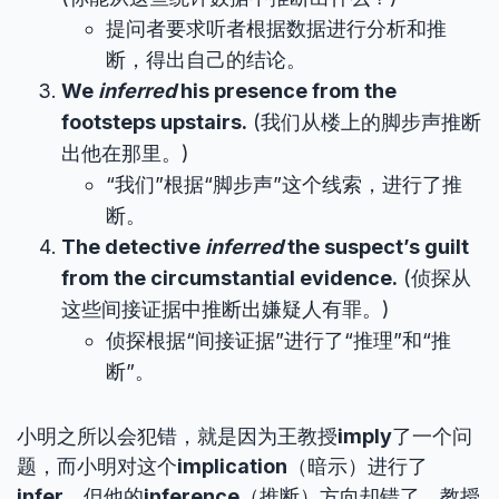
提问者要求听者根据数据进行分析和推
断，得出自己的结论。
We
inferred
his presence from the
footsteps upstairs.
(我们从楼上的脚步声推断
出他在那里。)
“我们”根据“脚步声”这个线索，进行了推
断。
The detective
inferred
the suspect’s guilt
from the circumstantial evidence.
(侦探从
这些间接证据中推断出嫌疑人有罪。)
侦探根据“间接证据”进行了“推理”和“推
断”。
小明之所以会犯错，就是因为王教授
imply
了一个问
题，而小明对这个
implication
（暗示）进行了
infer
，但他的
inference
（推断）方向却错了。教授