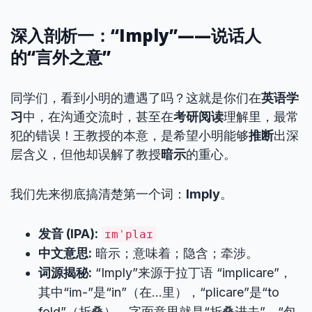
深入剖析一：“Imply”——说话人
的“言外之意”
同学们，看到小明的遭遇了吗？这就是你们在
英语学
习
中，在沟通交流时，甚至在
考研阅读
理解里，最常
犯的错误！王教授的本意，是希望小明能够
推断
出深
层含义，但他却误解了教授
暗示
的重心。
我们先来彻底搞清楚第一个词：
Imply
。
发音 (IPA):
ɪmˈplaɪ
中文意思:
暗示；意味着；隐含；牵涉。
词源揭秘:
“Imply”来源于拉丁语 “implicare”，
其中“im-”是“in”（在…里），“plicare”是“to
fold”（折叠）。字面意思就是“折叠进去”、“包