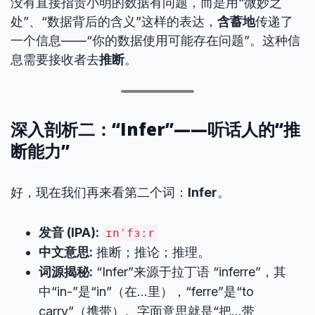
没有直接指责小明的数据有问题，而是用“微妙之
处”、“数据背后的含义”这样的表达，
含蓄地
传递了
一个信息——“你的数据使用可能存在问题”。这种信
息需要接收者去
推断
。
深入剖析二：“Infer”——听话人的“推
断能力”
好，现在我们再来看第二个词：
Infer
。
发音 (IPA):
ɪnˈfɜːr
中文意思:
推断；推论；推理。
词源揭秘:
“Infer”来源于拉丁语 “inferre”，其
中“in-”是“in”（在…里），“ferre”是“to
carry”（携带）。字面意思就是“把…带