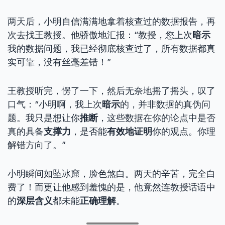
两天后，小明自信满满地拿着核查过的数据报告，再
次去找王教授。他骄傲地汇报：“教授，您上次
暗示
我的数据问题，我已经彻底核查过了，所有数据都真
实可靠，没有丝毫差错！”
王教授听完，愣了一下，然后无奈地摇了摇头，叹了
口气：“小明啊，我上次
暗示
的，并非数据的真伪问
题。我只是想让你
推断
，这些数据在你的论点中是否
真的具备
支撑力
，是否能
有效地证明
你的观点。你理
解错方向了。”
小明瞬间如坠冰窟，脸色煞白。两天的辛苦，完全白
费了！而更让他感到羞愧的是，他竟然连教授话语中
的
深层含义
都未能
正确理解
。