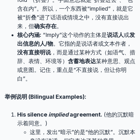
含在内”。所以，一个东西被“implied”，就是它
被“折叠”进了话语或情境之中，没有直接说出
来，但
确实存在
。
核心内涵:
“Imply”这个动作的主体是
说话人
或
发
出信息的人/物
。它指的是说话者或文本作者，
没有直接明说
，而是通过某种方式（如语气、措
辞、表情、环境等）
含蓄地表达
某种意思、观点
或意图。记住，重点是“不直接说，但让你明
白”。
举例说明 (Bilingual Examples):
His silence
implied
agreement.
(他的沉默暗
示着同意。)
这里，发出“暗示”的是“他的沉默”。沉默本