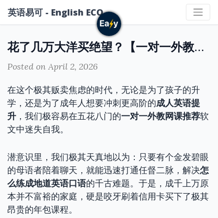
英语易可 - English ECO
花了几万大洋买绝望？【一对一外教网课推荐】防割韭菜避坑全指南
Posted on April 2, 2026
在这个极其贩卖焦虑的时代，无论是为了孩子的升
学，还是为了成年人想要冲刺更高阶的
成人英语提
升
，我们极容易在五花八门的
一对一外教网课推荐
软
文中迷失自我。
潜意识里，我们极其天真地以为：只要有个金发碧眼
的母语者陪着聊天，就能迅速打通任督二脉，解决
怎
么练成地道英语口语
的千古难题。于是，成千上万原
本并不富裕的家庭，硬是咬牙刷着信用卡买下了极其
昂贵的年包课程。