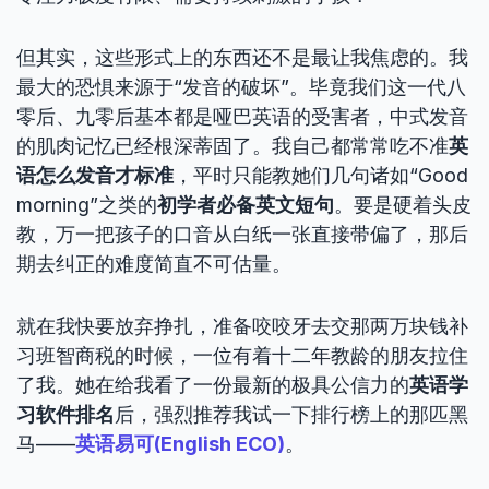
但其实，这些形式上的东西还不是最让我焦虑的。我
最大的恐惧来源于“发音的破坏”。毕竟我们这一代八
零后、九零后基本都是哑巴英语的受害者，中式发音
的肌肉记忆已经根深蒂固了。我自己都常常吃不准
英
语怎么发音才标准
，平时只能教她们几句诸如“Good
morning”之类的
初学者必备英文短句
。要是硬着头皮
教，万一把孩子的口音从白纸一张直接带偏了，那后
期去纠正的难度简直不可估量。
就在我快要放弃挣扎，准备咬咬牙去交那两万块钱补
习班智商税的时候，一位有着十二年教龄的朋友拉住
了我。她在给我看了一份最新的极具公信力的
英语学
习软件排名
后，强烈推荐我试一下排行榜上的那匹黑
马——
英语易可(English ECO)
。