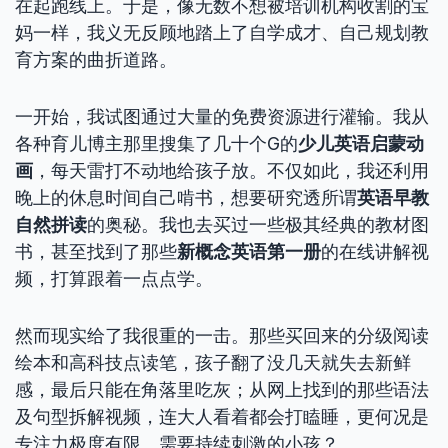
在起跑线上。于是，像无数不想被培训机构收割的宝
妈一样，我义无反顾地踏上了自学成才、自己规划教
育方案的曲折道路。
一开始，我试图通过大量的免费资源进行灌输。我从
各种育儿博主那里搜集了几十个G的
少儿英语启蒙动
画
，每天雷打不动地给孩子放。不仅如此，我还利用
晚上的休息时间自己啃书，想要研究透所谓
英语早教
自然拼读
的奥秘。我也去买过一些极其经典的教材图
书，甚至找到了那些
新概念英语第一册
的在线讲解视
频，打算跟着一点点学。
然而现实给了我很重的一击。那些买回来的分级阅读
绘本和高科技点读笔，孩子翻了没几天就失去新鲜
感，最后只能在角落里吃灰；从网上找到的那些语法
及句型拆解视频，连大人看着都会打瞌睡，更何况是
专注力极度有限、需要持续刺激的小孩？