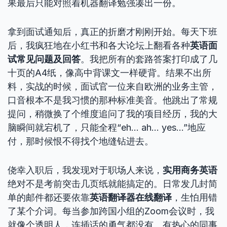
果最后只能对照着机器翻译勉强凑出一份。
拿到面试通知后，真正的折磨才刚刚开始。每天下班
后，我疯狂地在小红书和各大论坛上翻看各种
英语面
试常见问题及回答
。我把所有的套路答案打印成了几
十页的A4纸，像高中背课文一样硬背。结果不出所
料，实战的时候，面试官一位来自欧洲的业务主管，
口音根本不是我习惯的那种标准美音。他跳出了常规
提问，稍微换了个维度追问了我的项目经历，我的大
脑瞬间就宕机了，只能全程“eh… ah… yes…”地应
付，那时候恨不得找个地缝钻进去。
侥幸入职后，我发现对于职场人来说，
实用商务英语
绝对不是考前突击几页纸就能搞定的。日常发几封简
单的邮件都还要依靠
英语翻译器在线翻译
，生怕用错
了某个介词。每当参加跨国小组的Zoom会议时，我
就像个透明人，连插话的勇气都没有。有热心的同事