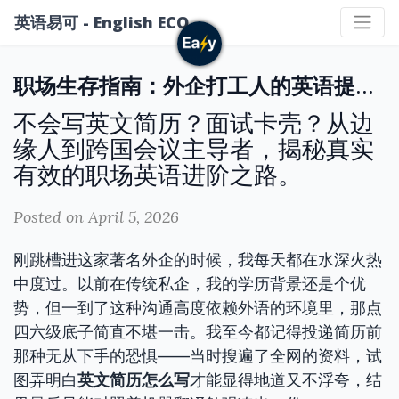
英语易可 - English ECO
职场生存指南：外企打工人的英语提升自救手册
不会写英文简历？面试卡壳？从边
缘人到跨国会议主导者，揭秘真实
有效的职场英语进阶之路。
Posted on April 5, 2026
刚跳槽进这家著名外企的时候，我每天都在水深火热
中度过。以前在传统私企，我的学历背景还是个优
势，但一到了这种沟通高度依赖外语的环境里，那点
四六级底子简直不堪一击。我至今都记得投递简历前
那种无从下手的恐惧——当时搜遍了全网的资料，试
图弄明白
英文简历怎么写
才能显得地道又不浮夸，结