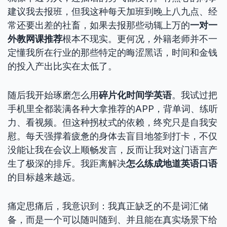
建议我去报班，但我这种每天加班到晚上八九点、经
常还要出差的社畜，如果去报那些动辄上万的
一对一
外教网课推荐
根本不现实。更何况，外籍老师并不一
定懂我所在行业的那些特定的晦涩黑话，时间和金钱
的投入产出比实在太低了。
随后我开始琢磨怎么用
碎片化时间学英语
。我试过把
手机里全都装满各种大拿推荐的APP，背单词、练听
力、看视频。但这种拐杖式的依赖，终究只是自我安
慰。每天强撑着疲惫的身体去盲目地签到打卡，不仅
没能让我在会议上顺畅发言，反而让我对这门语言产
生了极深的排斥。我距离解决
怎么练成地道英语口语
的目标越来越远。
痛定思痛后，我意识到：我真正缺乏的不是词汇储
备，而是一个可以随叫随到、并且能在真实场景下给