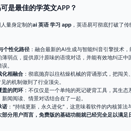
可是最佳的学英文APP？
国人量身定制的
ai 英语 学习 app
，英语易可彻底打破了传
制与个性化路径
：融合最新的AI生成与智能纠音引擎技术
的薄弱点，提供原汁原味的语境对话，并能有效地纠正中
错误。
戏化相融合
：彻底抛弃以往枯燥机械的背诵形式，把闯关
常见的机制做到了行业顶尖。
覆盖的闭环
：不仅仅是一个单纯的死记硬背工具，其生态
、新闻阅读、情景对话结合在了一起。
承诺
：“持续更新，永久进化”，这意味着软件的内核算法
大部分用户而言，免费版的基础功能就已经完全足以满足