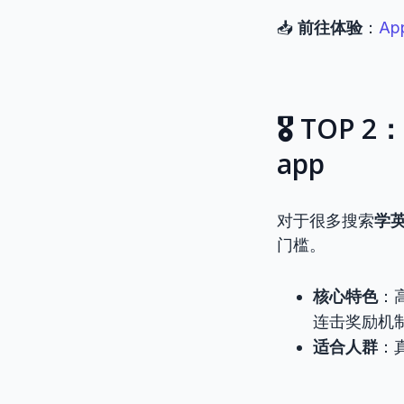
📥
前往体验
：
Ap
🎖️ TOP
app
对于很多搜索
学英
门槛。
核心特色
：
连击奖励机
适合人群
：