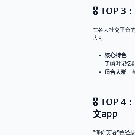
🎖️ TO
在各大社交平台
大哥。
核心特色
：
了瞬时记忆
适合人群
：
🎖️ TO
文app
“懂你英语”曾经