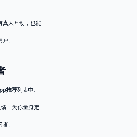
有真人互动，也能
用户。
者
pp推荐
列表中。
反馈，为你量身定
习者。