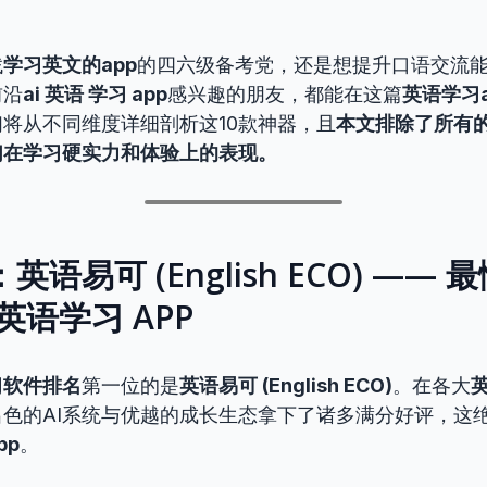
。
找
学习英文的app
的四六级备考党，还是想提升口语交流
前沿
ai 英语 学习 app
感兴趣的朋友，都能在这篇
英语学习a
将从不同维度详细剖析这10款神器，且
本文排除了所有
们在学习硬实力和体验上的表现。
1：英语易可 (English ECO) ——
 英语学习 APP
习软件排名
第一位的是
英语易可 (English ECO)
。在各大
色的AI系统与优越的成长生态拿下了诸多满分好评，这绝
pp
。