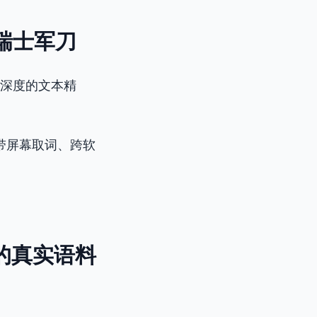
核瑞士军刀
行深度的文本精
带屏幕取词、跨软
浸式的真实语料