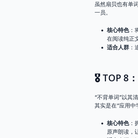
虽然扇贝也有单
一员。
核心特色
：
在阅读纯正
适合人群
：
🎖️ TO
“不背单词”以其
其实是在“应用中
核心特色
：
原声朗读，