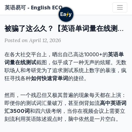
英语易可 - English ECO
被骗了这么久？【英语单词量在线测试】为何总是测不准你的真实水平
Posted on April 12, 2026
在各大社交平台上，晒出自己高达10000+的
英语单
词量在线测试
截图，似乎成了一种无声的炫耀。无数
职场人和考研党为了追求测试系统上数字的暴涨，疯
狂寻找各种
如何快速背单词
的捷径。
然而，一个残忍但又极其普遍的现象每天都在上演：
即便你的测试词汇量破万，甚至倒背如流
高中英语词
汇3500词
和四六级考纲，当你在视频会议上需要立
刻流利用英语陈述观点时，脑中依然是一片空白。