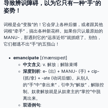
导致辨识障碍，以为它只有一种“手”的
姿势！
词根是会“变脸”的！它会穿上各种后缀，或者跟其他
词根“牵手”，搞出各种新花样。如果你只认最原始的
MANU-，那遇到它的“远亲近邻”就抓瞎了。别怕，
它们都逃不出“手”的五指山！
emancipate
[ɪˈmænsɪpeɪt]
中文含义
: v. 解放；解除束缚
深度剖析
: e- (出) + MANU- (手) + cip-
(抓/拿) + -ate (动词后缀)。从别人
的“手”中“拿出来”，引申为“解放”，解除控
制。奴隶解放就是从奴隶主的“掌控”中脱
离出来。
双语例句
: