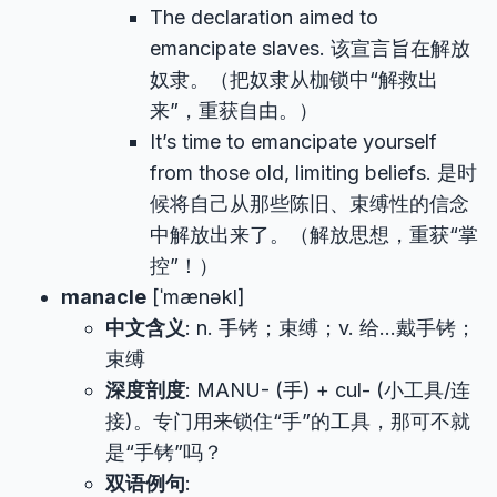
The declaration aimed to
emancipate slaves. 该宣言旨在解放
奴隶。（把奴隶从枷锁中“解救出
来”，重获自由。）
It’s time to emancipate yourself
from those old, limiting beliefs. 是时
候将自己从那些陈旧、束缚性的信念
中解放出来了。（解放思想，重获“掌
控”！）
manacle
[ˈmænəkl]
中文含义
: n. 手铐；束缚；v. 给…戴手铐；
束缚
深度剖度
: MANU- (手) + cul- (小工具/连
接)。专门用来锁住“手”的工具，那可不就
是“手铐”吗？
双语例句
: