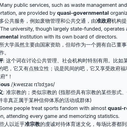
 Many public services, such as waste management and
rtation, are provided by
quasi-governmental
organiz
多公共服务，例如废物管理和公共交通，由
准政府
机构提
 The university, though largely state-funded, operates
nmental
institution with its own board of directors.
所大学虽然主要由国家资助，但却作为一个拥有自己董事
作。
评
: 这个词在讨论公共管理、社会机构时特别有用。比如
的吧，它又有点独立性；说是民间的吧，它又享受政府福
府”！
ious
/ˌkweɪzaɪ rɪˈlɪdʒəs/
义
: 准宗教的；类似宗教的 (指那些具有宗教的某些形式
并非真正属于某种信仰体系的活动或群体)
 Some people treat sports fandom with almost
quasi-r
n, attending every game and memorizing statistics.
些人以近乎
准宗教
的虔诚对待体育迷文化，每场比赛都到