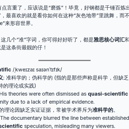
有点言重了，应该说是“磨炼”！毕竟，好钢都是千锤百炼
，最喜欢的就是看你如何在这种“灰色地带”里跳舞，而
hite”来形容世界。
这几个“准”字词，你可得好好听了，都是
雅思核心词汇
就是这条街最靓的仔！
tific
/ˌkweɪzaɪ saɪənˈtɪfɪk/
义
: 准科学的；伪科学的 (指的是那些声称是科学，但缺
持的理论或实践)
 His theories were often dismissed as
quasi-scientific
ty due to a lack of empirical evidence.
的理论因缺乏实证证据，常被学术界斥为
准科学的
。
 The documentary blurred the line between established
scientific
speculation, misleading many viewers.