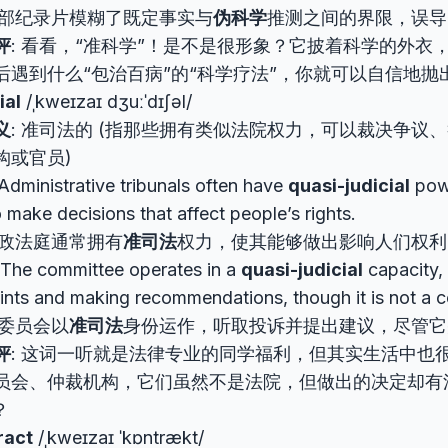
部纪录片模糊了既定事实与
伪科学
推测之间的界限，误导
评
: 看看，“准科学”！是不是很形象？它披着科学的外衣
后遇到什么“包治百病”的“科学疗法”，你就可以自信地抛
ial
/ˌkweɪzaɪ dʒuːˈdɪʃəl/
义
: 准司法的 (指那些拥有类似法院权力，可以裁决争议
构或官员)
 Administrative tribunals often have
quasi-judicial
powe
 make decisions that affect people’s rights.
政法庭通常拥有
准司法
权力，使其能够做出影响人们权利
 The committee operates in a
quasi-judicial
capacity,
nts and making recommendations, though it is not a co
委员会以
准司法
身份运作，听取投诉并提出建议，尽管它
评
: 这词一听就是法律专业的同学福利，但其实生活中也
员会、仲裁机构，它们虽然不是法院，但做出的决定却有
？
ract
/ˌkweɪzaɪ ˈkɒntrækt/