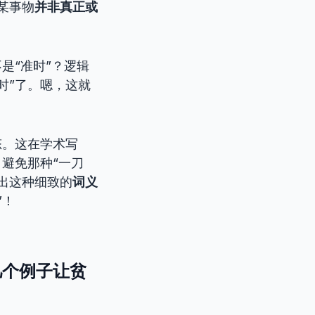
某事物
并非真正或
是“准时”？逻辑
时”了。嗯，这就
态。这在学术写
避免那种“一刀
出这种细致的
词义
”！
几个例子让贫