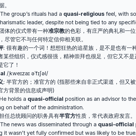
据。
 The group’s rituals had a
quasi-religious
feel, with 
harismatic leader, despite not being tied to any specific
团体的仪式带有一种
准宗教
的色彩，有庄严的典礼和一位
，尽管它不与任何特定信仰相关联。
评
: 很有趣的一个词！想想狂热的追星族，是不是也有一种
者某些组织，仪式感很强，精神崇拜也很足，但它又不是
是它了！
ial
/ˌkweɪzaɪ əˈfɪʃəl/
义
: 半官方的；准官方的 (指那些来自非正式渠道，但又
官方背景的信息或声明)
 He holds a
quasi-official
position as an advisor to the
g on behalf of the administration.
担任总统顾问的职务具有
半官方
性质，常代表政府发言。
 The news was disseminated through a
quasi-official
g it wasn’t yet fully confirmed but was likely to be true