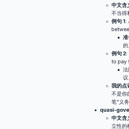
中文含
不当得
例句 1
:
between
准
的
例句 2
:
to pay 
法
议
我的点
不是你
笔“义
quasi-gov
中文含
立性的