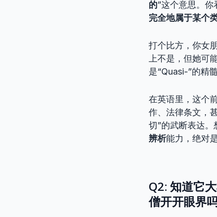
的
”这个意思。
完全地属于某个
打个比方，你女朋
上不是，但她可能
是“Quasi-”的精
在英语里，这个前
作、法律条文，甚
切”的武断表达
辨析
能力，绝对是
Q2: 知道
僧开开眼界