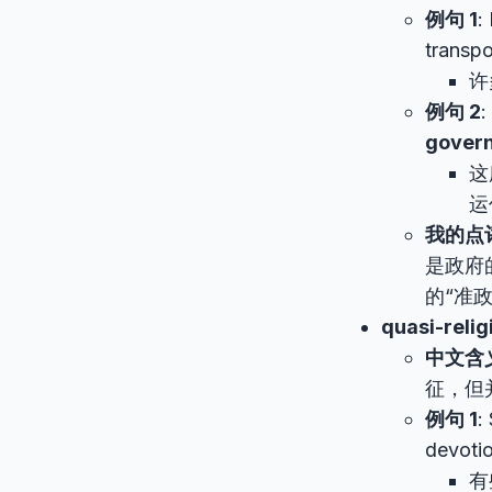
例句 1
:
transpo
许
例句 2
:
gover
这
运
我的点
是政府
的“准政
quasi-relig
中文含
征，但
例句 1
:
devotio
有