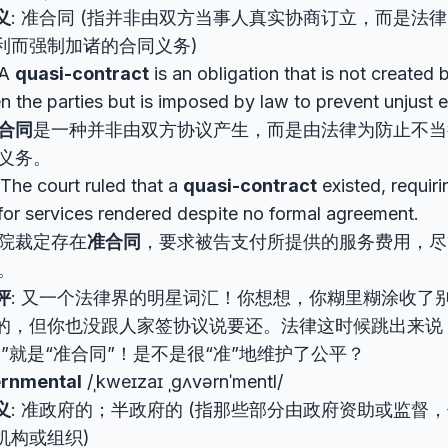
义
: 准合同 (指并非由双方当事人真实协商订立，而是法
利而强制加诸的合同义务)
 A
quasi-contract
is an obligation that is not created
 the parties but is imposed by law to prevent unjust 
合同
是一种并非由双方协议产生，而是由法律为防止不当
义务。
 The court ruled that a
quasi-contract
existed, requir
for services rendered despite no formal agreement.
院裁定存在
准合同
，要求被告支付所提供的服务费用，尽
。
评
: 又一个法律界的明星词汇！你想想，你糊里糊涂收了
的，但你也没跟人家签协议说要还。法律这时候跳出来说
务”就是“准合同”！是不是很“准”地维护了公平？
ernmental
/ˌkweɪzaɪ ˌɡʌvərnˈmentl/
义
: 准政府的；半政府的 (指那些部分由政府资助或监督
机构或组织)