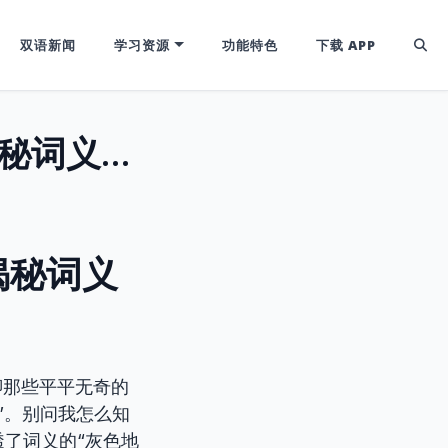
双语新闻
学习资源
功能特色
下载 APP
英语前缀“Quasi-”：学会“准”字词，揭秘词义的灰色地带 (CET4/6, IELTS高分秘籍)
，揭秘词义
聊那些平平无奇的
”。别问我怎么知
了词义的“灰色地