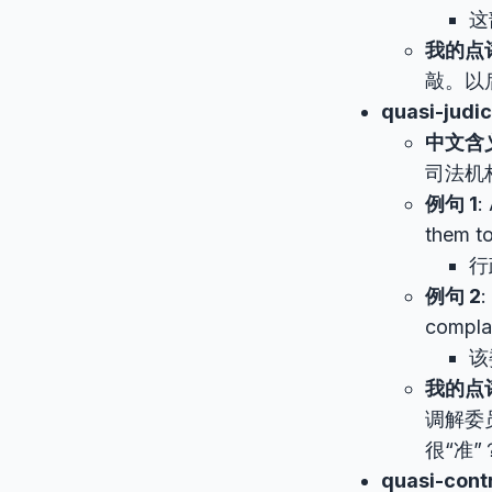
这
我的点
敲。以
quasi-judic
中文含
司法机
例句 1
:
them to
行
例句 2
:
complai
该
我的点
调解委
很“准”
quasi-cont