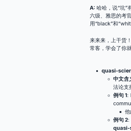
A:
哈哈，说“坑”
六级、雅思的考官
用“black”和“w
来来来，上干货！
常客，学会了你
quasi-scien
中文含
法论支
例句 1
:
communi
他
例句 2
:
quasi-