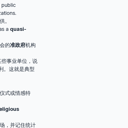
 public
ations.
供。
 as a
quasi-
会的
准政府
机构
某些事业单位，说
利。这就是典型
、仪式或情感特
eligious
场，并记住统计