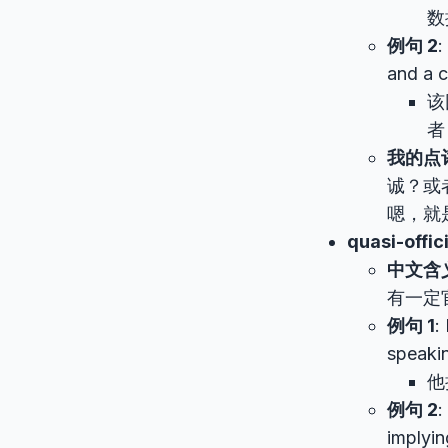
数
例句 2
:
and a c
该
者
我的点
诚？或
嗯，就
quasi-offic
中文含
有一定
例句 1
:
speakin
他
例句 2
:
implyin