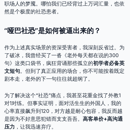
职场人的梦魇。哪怕我们已经背过上万词汇量，也依
然是个极度的社恐患者。
“哑巴社恐”是如何被逼出来的？
作为上述真实场景的资深受害者，我深刻反省过。为
了破冰，我曾经买了一沓《老外每天都在说的300
句》这类口袋书，疯狂背诵那些孤立的
初学者必备英
文短句
。但到了真正应用的场合，你不可能按着既定
剧本走，老外的下一句往往就超纲了。
为了解决这个“社恐”痛点，我甚至花重金找了外教1
对1对练。但事实证明，面对活生生的外国人，我的
心率直接飙升到120，对方越是耐心包容，我反而越
是因为不好意思犯错而支支吾吾。
高客单价+高沟通
压力
，让我迅速弃疗。