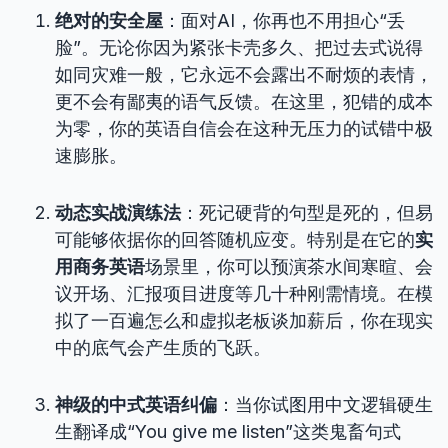
绝对的安全屋
：面对AI，你再也不用担心“丢
脸”。无论你因为紧张卡壳多久、把过去式说得
如同灾难一般，它永远不会露出不耐烦的表情，
更不会有鄙夷的语气反馈。在这里，犯错的成本
为零，你的英语自信会在这种无压力的试错中极
速膨胀。
动态实战演练法
：死记硬背的句型是死的，但易
可能够依据你的回答随机应变。特别是在它的
实
用商务英语
场景里，你可以预演茶水间寒暄、会
议开场、汇报项目进度等几十种刚需情境。在模
拟了一百遍怎么和虚拟老板谈加薪后，你在现实
中的底气会产生质的飞跃。
神级的中式英语纠偏
：当你试图用中文逻辑硬生
生翻译成“You give me listen”这类鬼畜句式