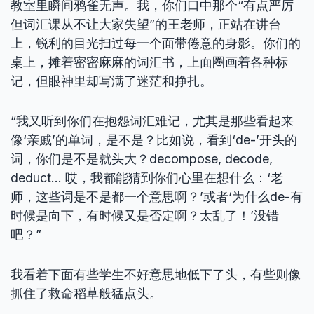
教室里瞬间鸦雀无声。我，你们口中那个“有点严厉
但词汇课从不让大家失望”的王老师，正站在讲台
上，锐利的目光扫过每一个面带倦意的身影。你们的
桌上，摊着密密麻麻的词汇书，上面圈画着各种标
记，但眼神里却写满了迷茫和挣扎。
“我又听到你们在抱怨词汇难记，尤其是那些看起来
像‘亲戚’的单词，是不是？比如说，看到‘de-’开头的
词，你们是不是就头大？decompose, decode,
deduct… 哎，我都能猜到你们心里在想什么：‘老
师，这些词是不是都一个意思啊？’或者‘为什么de-有
时候是向下，有时候又是否定啊？太乱了！’没错
吧？”
我看着下面有些学生不好意思地低下了头，有些则像
抓住了救命稻草般猛点头。