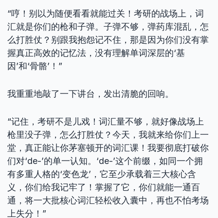
“哼！别以为随便看看就能过关！考研的战场上，词
汇就是你们的枪和子弹。子弹不够，弹药库混乱，怎
么打胜仗？别跟我抱怨记不住，那是因为你们没有掌
握真正高效的记忆法，没有理解单词深层的‘基
因’和‘骨骼’！”
我重重地敲了一下讲台，发出清脆的回响。
“记住，考研不是儿戏！词汇量不够，就好像战场上
枪里没子弹，怎么打胜仗？今天，我就来给你们上一
堂，真正能让你茅塞顿开的词汇课！我要彻底打破你
们对‘de-’的单一认知。‘de-’这个前缀，如同一个拥
有多重人格的‘变色龙’，它至少承载着三大核心含
义，你们给我记牢了！掌握了它，你们就能一通百
通，将一大批核心词汇轻松收入囊中，再也不怕考场
上失分！”