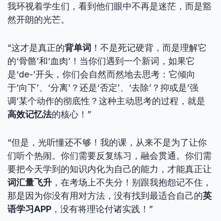
我环视着学生们，看到他们眼中不再是迷茫，而是豁
然开朗的光芒。
“这才是真正的
背单词
！不是死记硬背，而是理解它
的‘骨骼’和‘血肉’！当你们遇到一个新词，如果它
是‘de-’开头，你们会自然而然地去思考：它倾向
于‘向下’、‘分离’？还是‘否定’、‘去除’？抑或是‘强
调’某个动作的彻底性？这种主动思考的过程，就是
高效记忆法
的核心！”
“但是，光听懂还不够！我的课，从来不是为了让你
们听个热闹。你们需要反复练习，融会贯通。你们需
要把今天学到的知识内化为自己的能力，才能真正让
词汇量飞升
，在考场上不失分！别跟我抱怨记不住，
那是因为你没有用对方法，没有找到最适合自己的
英
语学习APP
，没有将理论付诸实践！”