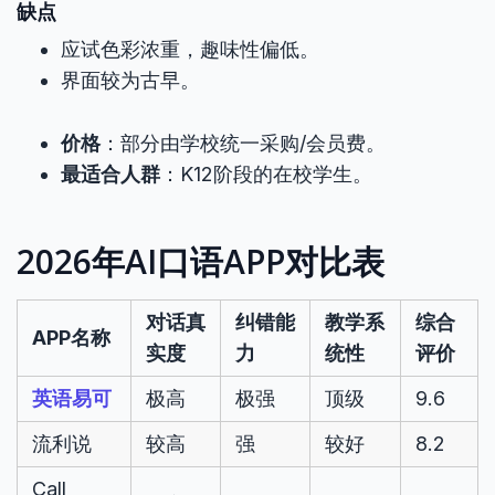
缺点
应试色彩浓重，趣味性偏低。
界面较为古早。
价格
：部分由学校统一采购/会员费。
最适合人群
：K12阶段的在校学生。
2026年AI口语APP对比表
对话真
纠错能
教学系
综合
APP名称
实度
力
统性
评价
英语易可
极高
极强
顶级
9.6
流利说
较高
强
较好
8.2
Call