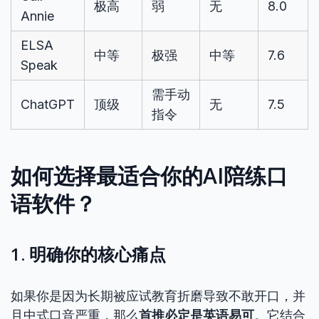
极高
弱
无
8.0
Annie
ELSA
中等
极强
中等
7.6
Speak
需手动
ChatGPT
顶级
无
7.5
指令
如何选择最适合你的AI陪练口
语软件？
1. 明确你的核心痛点
如果你是因为长期被应试教育折磨导致不敢开口，并
且中式口音严重，那么
首推必定是英语易可
。它结合