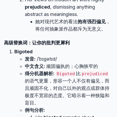
prejudiced
, dismissing anything
abstract as meaningless.
她对现代艺术的看法
抱有强烈偏见
，
将任何抽象派作品都斥为无意义。
高级替换词：让你的批判更犀利
Bigoted
发音:
/ˈbɪɡətɪd/
中文含义:
顽固偏执的；心胸狭窄的
得分机器解析:
比
Bigoted
prejudiced
的语气更重，形容一个人不仅有偏见，而
且顽固不化，对自己以外的观点或群体持
极度不宽容的态度。它暗示着一种狭隘和
盲目。
例句分析: