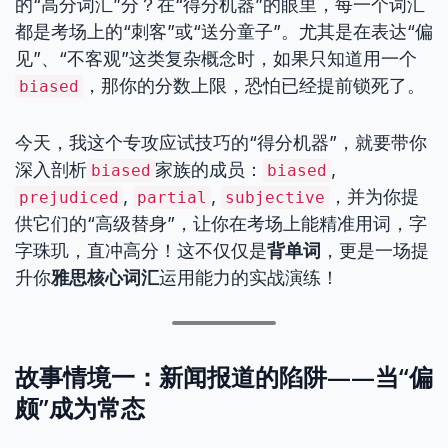
的“高分词汇”分？在“得分机器”的眼里，每一个词汇
都是考场上的“刺客”或“送分童子”。尤其是在表达“偏
见”、“不客观”这类复杂概念时，如果只知道用一个
，那你的分数上限，恐怕已经提前锁死了。
biased
今天，我这个专攻应试技巧的“得分机器”，就要带你
深入剖析
家族的成员：
,
biased
biased
,
,
，并为你提
prejudiced
partial
subjective
供它们的“高级替身”，让你在考场上能精准用词，字
字珠玑，直冲高分！这不仅仅是
背单词
，更是一场提
升你
雅思核心词汇
运用能力的实战演练！
故事情境一：新闻报道的陷阱——当“偏
颇”成为常态