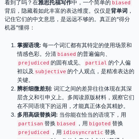
看到了吗？在
雅思托福写作
中，一个简单的
biased
背后，隐藏着如此丰富的表达维度。仅仅是
背单词
，
记住它们的中文意思，是远远不够的。真正的“得分
机器”懂得：
掌握语境:
每一个词汇都有其特定的使用场景和
情感色彩。分清
的普遍偏向、
biased
的固有成见、
的个人偏
prejudiced
partial
袒以及
的个人观点，是精准表达的
subjective
关键。
辨析细微差别:
词汇之间的差异往往体现在其深
层含义和引申义上。多阅读原版材料，观察它们
在不同语境下的运用，才能真正体会其精妙。
多用高级替换词:
当你能在恰当的语境下，用
替换
，用
替换
partisan
biased
bigoted
，用
替换
prejudiced
idiosyncratic