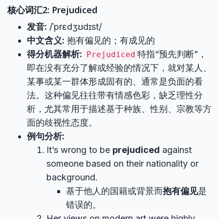
核心词汇2: Prejudiced
发音:
/ˈprɛdʒʊdɪst/
中文含义:
抱有偏见的；有成见的
得分机器解析:
特指“预先判断”，
Prejudiced
即在没有充分了解或经验的情况下，就对某人、
某事或某一群体形成固有的、通常是负面的看
法。这种偏见往往带有情感色彩，缺乏理性分
析，尤其常用于描述基于种族、性别、宗教等方
面的歧视性态度。
例句分析:
It’s wrong to be
prejudiced
against
someone based on their nationality or
background.
基于他人的国籍或背景而
抱有偏见
是
错误的。
Her views on modern art were highly