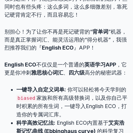
同时也有些头疼：这么多词，这么多细微差别，靠死
记硬背肯定不行，而且容易忘！
别担心！为了让你不再是死记硬背的“
背单词
”机器，
而是真正掌握词汇、能灵活运用的“得分机器”，我强
烈推荐我们的『
English ECO
』APP！
English ECO
不仅仅是一个普通的
英语学习APP
，它
更是你冲刺
雅思核心词汇
、
四六级
高分的秘密武器：
一键导入自定义词单:
你可以轻松将今天学到的
家族和所有高级替换词，以及你自己平
biased
时积累的所有生词，一键导入English ECO，打
造你的专属词汇库。
科学高效记忆法:
English ECO内置基于
艾宾浩
斯记忆曲线 (Ebbinghaus curve)
的科学复习