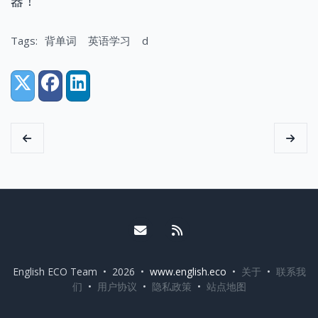
器！
Tags:
背单词
英语学习
d
Share:
X (Twitter)
Facebook
LinkedIn
Email me
RSS
English ECO Team • 2026 •
www.english.eco
•
关于
•
联系我
们
•
用户协议
•
隐私政策
•
站点地图