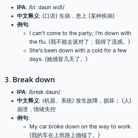
IPA
: /biː daʊn wɪð/
中文释义
: (口语) 生病，患上 (某种疾病)
例句
:
I can’t come to the party; I’m down with
the flu. (我不能去派对了；我得了流感。)
She’s been down with a cold for a few
days. (她感冒几天了。)
3. Break down
IPA
: /breɪk daʊn/
中文释义
: (机器、系统) 发生故障，损坏； (人)
崩溃，情绪失控
例句
:
My car broke down on the way to work.
(我的车在上班路上抛锚了。)