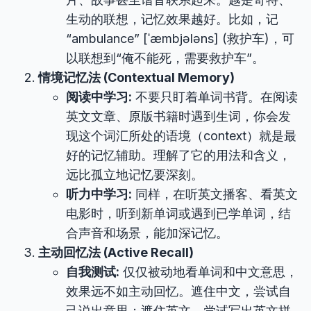
生动的联想，记忆效果越好。比如，记
“ambulance” [ˈæmbjələns] (救护车)，可
以联想到“俺不能死，需要救护车”。
情境记忆法 (Contextual Memory)
阅读中学习:
不要只盯着单词书背。在阅读
英文文章、原版书籍时遇到生词，你会发
现这个词汇所处的语境（context）就是最
好的记忆辅助。理解了它的用法和含义，
远比孤立地记忆要深刻。
听力中学习:
同样，在听英文播客、看英文
电影时，听到新单词或遇到已学单词，结
合声音和场景，能加深记忆。
主动回忆法 (Active Recall)
自我测试:
仅仅被动地看单词和中文意思，
效果远不如主动回忆。遮住中文，尝试自
己说出意思；遮住英文，尝试写出英文拼