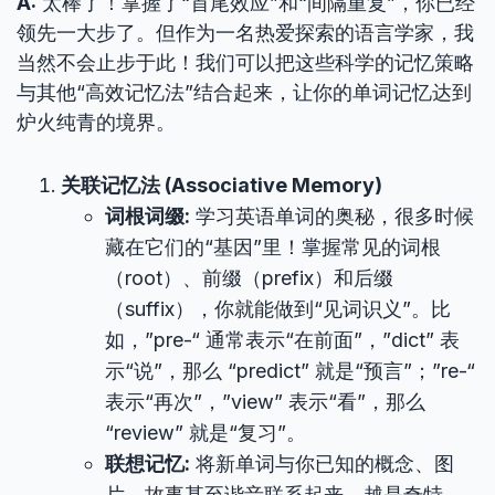
A:
太棒了！掌握了“首尾效应”和“间隔重复”，你已经
领先一大步了。但作为一名热爱探索的语言学家，我
当然不会止步于此！我们可以把这些科学的记忆策略
与其他“高效记忆法”结合起来，让你的单词记忆达到
炉火纯青的境界。
关联记忆法 (Associative Memory)
词根词缀:
学习英语单词的奥秘，很多时候
藏在它们的“基因”里！掌握常见的词根
（root）、前缀（prefix）和后缀
（suffix），你就能做到“见词识义”。比
如，”pre-“ 通常表示“在前面”，”dict” 表
示“说”，那么 “predict” 就是“预言”；”re-“
表示“再次”，”view” 表示“看”，那么
“review” 就是“复习”。
联想记忆:
将新单词与你已知的概念、图
片、故事甚至谐音联系起来。越是奇特、