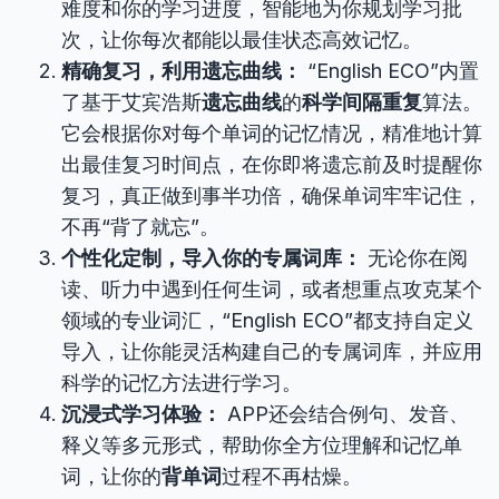
难度和你的学习进度，智能地为你规划学习批
次，让你每次都能以最佳状态高效记忆。
精确复习，利用遗忘曲线：
“English ECO”内置
了基于艾宾浩斯
遗忘曲线
的
科学间隔重复
算法。
它会根据你对每个单词的记忆情况，精准地计算
出最佳复习时间点，在你即将遗忘前及时提醒你
复习，真正做到事半功倍，确保单词牢牢记住，
不再“背了就忘”。
个性化定制，导入你的专属词库：
无论你在阅
读、听力中遇到任何生词，或者想重点攻克某个
领域的专业词汇，“English ECO”都支持自定义
导入，让你能灵活构建自己的专属词库，并应用
科学的记忆方法进行学习。
沉浸式学习体验：
APP还会结合例句、发音、
释义等多元形式，帮助你全方位理解和记忆单
词，让你的
背单词
过程不再枯燥。