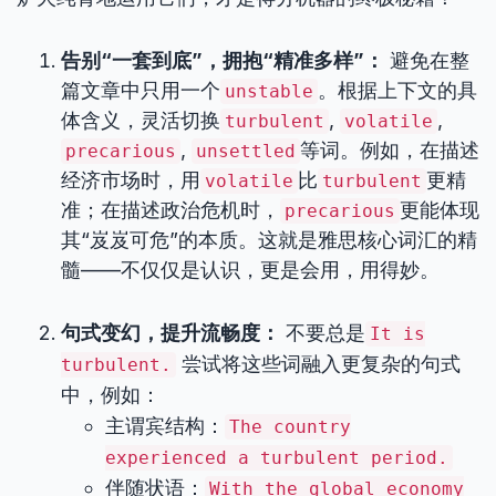
告别“一套到底”，拥抱“精准多样”：
避免在整
篇文章中只用一个
。根据上下文的具
unstable
体含义，灵活切换
,
,
turbulent
volatile
,
等词。例如，在描述
precarious
unsettled
经济市场时，用
比
更精
volatile
turbulent
准；在描述政治危机时，
更能体现
precarious
其“岌岌可危”的本质。这就是雅思核心词汇的精
髓——不仅仅是认识，更是会用，用得妙。
句式变幻，提升流畅度：
不要总是
It is
尝试将这些词融入更复杂的句式
turbulent.
中，例如：
主谓宾结构：
The country
experienced a turbulent period.
伴随状语：
With the global economy