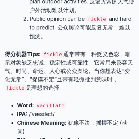
plan outdoor activities. 反复无常的天气使
户外活动难以计划。
Public opinion can be
and hard
fickle
to predict. 公众舆论可能反复无常，难以
预测。
得分机器Tips:
通常带有一种贬义色彩，暗
fickle
示对象缺乏忠诚、稳定性或可靠性。它常用来形容天
气、时尚、命运、人心或公众舆论。当你想表达“变
化无常”、“捉摸不定”且带有轻微批判意味时，
是理想的选择。
fickle
Word:
vacillate
IPA:
/ˈvæsɪleɪt/
Chinese Meaning:
犹豫不决，摇摆不定 (动
词)