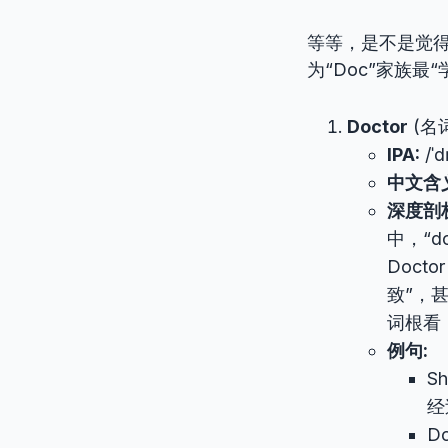
等等，是不是觉得
为“Doc”家族最
Doctor
(名
IPA:
/ˈd
中文含
深度剖
中，“d
Doct
致”，
词根看，
例句:
Sh
经
Do