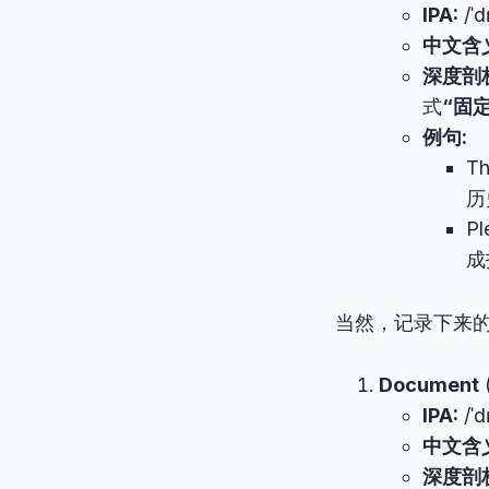
IPA:
/ˈd
中文含
深度剖
式
“固
例句:
Th
历
Pl
成
当然，记录下来
Document
IPA:
/ˈd
中文含
深度剖