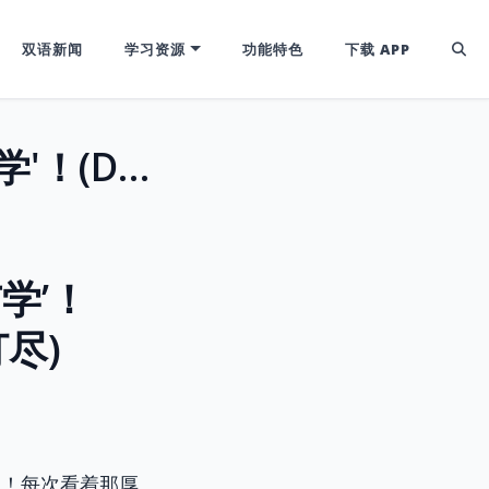
双语新闻
学习资源
功能特色
下载 APP
四六级词汇揭秘：从'Doc'家族看'教与学'！(Doctrine, Document, Docile一网打尽)
学’！
打尽)
们！每次看着那厚