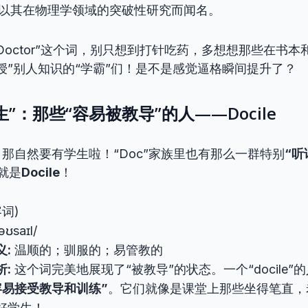
以其在物理学领域的突破性研究而闻名。
Doctor”这个词，别只想到打针吃药，多想想那些在书
授”别人知识的“学霸”们！是不是感觉逼格瞬间提升了？
”：那些“容易被教导”的人——Docile
那自然要有学生啦！“Doc”家族里也有那么一群特别
“听
就是
Docile
！
词)
əʊsaɪl/
义:
温顺的；驯服的；易管教的
析:
这个词完美地展现了“被教导”的状态。一个“docile
容易接受教导和训练”
。它们就像是课堂上那些坐得笔直，
好学生！