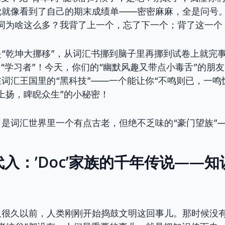
觉就像看到了自己的期末成绩单——密密麻麻，全是问号
词为啥这么多？我背了上一个，忘了下一个；背了这一个
“乾坤大挪移”，从词汇书挪到脑子里再挪到试卷上就完
叫“学习者”！今天，你们的“幽默风趣又带点小毒舌”的朋
词汇王国里的“黑科技”——一个能让你“不鸣则已，一鸣
上扬，睥睨众生”的小秘密！
是词汇世界里一个有点古老，但绝不乏味的“豪门望族”
入：’Doc’家族的千年传说——
久很久以前，人类刚刚开始捣鼓文明这回事儿。那时候没