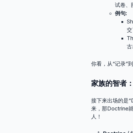
试卷、
例句:
Sh
交
Th
古
你看，从“记录”
家族的智者：那
接下来出场的是“D
来，那Doctri
人！