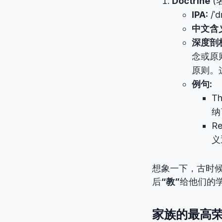
Doctrine
(
IPA:
/ˈd
中文含
深度剖
念或原
原则。
例句:
Th
纳
Re
义
想象一下，古时候
后
“教”
给他们的
家族的最高荣