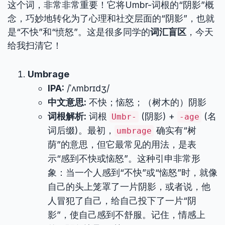
这个词，非常非常重要！它将Umbr-词根的“阴影”概
念，巧妙地转化为了心理和社交层面的“阴影”，也就
是“不快”和“愤怒”。这是很多同学的
词汇盲区
，今天
给我扫清它！
Umbrage
IPA:
/ˈʌmbrɪdʒ/
中文意思:
不快；恼怒；（树木的）阴影
词根解析:
词根
(阴影) +
(名
Umbr-
-age
词后缀)。最初，
确实有“树
umbrage
荫”的意思，但它最常见的用法，是表
示“感到不快或恼怒”。这种引申非常形
象：当一个人感到“不快”或“恼怒”时，就像
自己的头上笼罩了一片阴影，或者说，他
人冒犯了自己，给自己投下了一片“阴
影”，使自己感到不舒服。记住，情感上