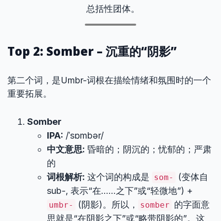
总括性团体。
Top 2: Somber – 沉重的“阴影”
第二个词，是Umbr-词根在描绘情绪和氛围时的一个
重要拓展。
Somber
IPA:
/ˈsɒmbər/
中文意思:
昏暗的；阴沉的；忧郁的；严肃
的
词根解析:
这个词的构成是
(变体自
som-
sub-, 表示“在……之下”或“轻微地”) +
(阴影)。所以，
的字面意
umbr-
somber
思就是“在阴影之下”或“略带阴影的”。这