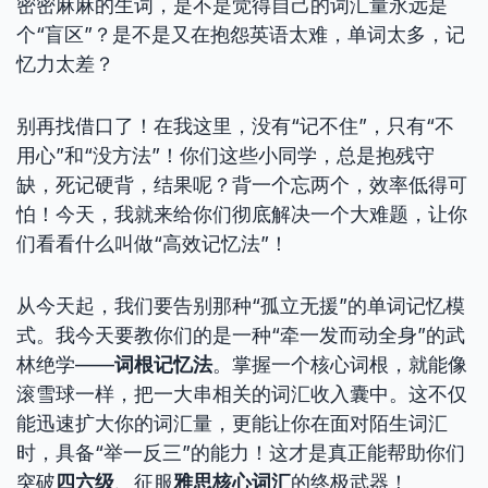
密密麻麻的生词，是不是觉得自己的词汇量永远是
个“盲区”？是不是又在抱怨英语太难，单词太多，记
忆力太差？
别再找借口了！在我这里，没有“记不住”，只有“不
用心”和“没方法”！你们这些小同学，总是抱残守
缺，死记硬背，结果呢？背一个忘两个，效率低得可
怕！今天，我就来给你们彻底解决一个大难题，让你
们看看什么叫做“高效记忆法”！
从今天起，我们要告别那种“孤立无援”的单词记忆模
式。我今天要教你们的是一种“牵一发而动全身”的武
林绝学——
词根记忆法
。掌握一个核心词根，就能像
滚雪球一样，把一大串相关的词汇收入囊中。这不仅
能迅速扩大你的词汇量，更能让你在面对陌生词汇
时，具备“举一反三”的能力！这才是真正能帮助你们
突破
四六级
、征服
雅思核心词汇
的终极武器！