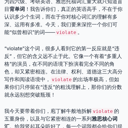
为四六级、考研英语、雅思托福词汇量大就只知道盲
目
背单词
！我告诉你们，真正的英语高手，不在于你
认识多少个生词，而在于你对核心词汇的理解有多
深、运用有多准。今天，我们要来深挖一个你们可
能“似曾相识”的词——
。
violate
“violate”这个词，很多人看到它的第一反应就是“违
反”，但它的含义远不止于此。它像一个有着“多重人
格”的演员，在不同的语境下扮演着完全不同的角
色，却又紧密相连。在法律、权利、道德这三大高分
写作和阅读语境中，
的出场率极高，但如
violate
果你们只停留在“违反”的粗浅理解上，那你们的分数
就永远别想突破瓶颈！
我今天要带着你们，庖丁解牛般地拆解
的
violate
五重身份，以及与它紧密相连的一系列
雅思核心词
汇
。给我竖起耳朵听好了，每一个词我都会给你们提