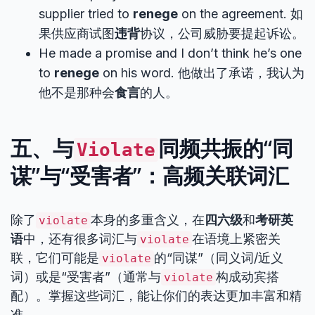
supplier tried to
renege
on the agreement. 如
果供应商试图
违背
协议，公司威胁要提起诉讼。
He made a promise and I don’t think he’s one
to
renege
on his word. 他做出了承诺，我认为
他不是那种会
食言
的人。
五、与
同频共振的“同
Violate
谋”与“受害者”：高频关联词汇
除了
本身的多重含义，在
四六级
和
考研英
violate
语
中，还有很多词汇与
在语境上紧密关
violate
联，它们可能是
的“同谋”（同义词/近义
violate
词）或是“受害者”（通常与
构成动宾搭
violate
配）。掌握这些词汇，能让你们的表达更加丰富和精
准。