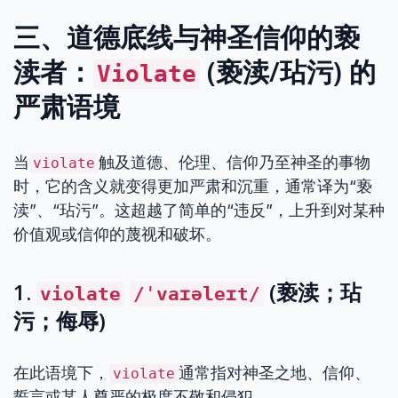
三、道德底线与神圣信仰的亵
渎者：
(亵渎/玷污) 的
Violate
严肃语境
当
触及道德、伦理、信仰乃至神圣的事物
violate
时，它的含义就变得更加严肃和沉重，通常译为“亵
渎”、“玷污”。这超越了简单的“违反”，上升到对某种
价值观或信仰的蔑视和破坏。
1.
(亵渎；玷
violate
/ˈvaɪəleɪt/
污；侮辱)
在此语境下，
通常指对神圣之地、信仰、
violate
誓言或某人尊严的极度不敬和侵犯。