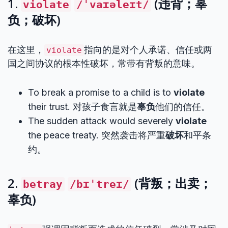
1.
(违背；辜
violate
/ˈvaɪəleɪt/
负；破坏)
在这里，
指向的是对个人承诺、信任或两
violate
国之间协议的根本性破坏，常带有背叛的意味。
To break a promise to a child is to
violate
their trust. 对孩子食言就是
辜负
他们的信任。
The sudden attack would severely
violate
the peace treaty. 突然袭击将严重
破坏
和平条
约。
2.
(背叛；出卖；
betray
/bɪˈtreɪ/
辜负)