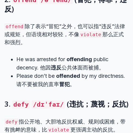
offend
/əˈfend/
反)
除了表示“冒犯”之外，也可以指“违反”法律
offend
或规矩，但语境相对较轻，不像
那么正式
violate
和强烈。
He was arrested for
offending
public
decency. 他因
违反
公共体面而被捕。
Please don’t be
offended
by my directness.
请不要被我的直率
冒犯
。
3.
(违抗；蔑视；反抗)
defy
/dɪˈfaɪ/
指公开地、大胆地反抗权威、规则或困难，带
defy
有挑衅的意味，比
更强调主动的反抗。
violate