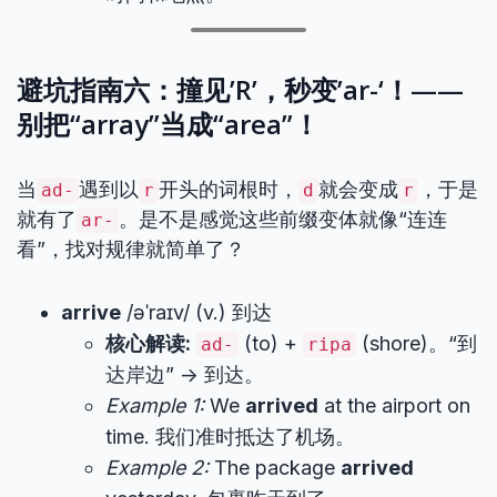
避坑指南六：撞见’R’，秒变’ar-‘！——
别把“array”当成“area”！
当
遇到以
开头的词根时，
就会变成
，于是
ad-
r
d
r
就有了
。是不是感觉这些前缀变体就像“连连
ar-
看”，找对规律就简单了？
arrive
/əˈraɪv/ (v.) 到达
核心解读:
(to) +
(shore)。“到
ad-
ripa
达岸边” -> 到达。
Example 1:
We
arrived
at the airport on
time. 我们准时抵达了机场。
Example 2:
The package
arrived