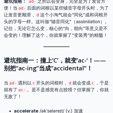
避坑指南：
之所以会变身，完全是为了发音方
ad-
便！当
后面的词根以某些辅音字母开头时，为了
ad-
让发音更顺滑，
这个小淘气就会“同化”成和词根开
d
头的字母一样。这叫做“辅音同化”（assimilation）。
记住，无论它怎么变，核心的“向，朝向”等意义是不
会变的！理解了这个，你就掌握了“变装秀”的精髓！
避坑指南一：撞上’C’，就变’ac-‘！——
别把“ac-ing”当成“accidental”！
当
遇到以
开头的词根时，
就会变成
，于是
ad-
c
d
c
就有了
。是不是感觉有点狡猾？但掌握了，你就
ac-
无敌了！
accelerate
/əkˈseləreɪt/ (v.) 加速