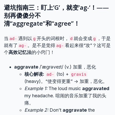
避坑指南三：盯上’G’，就变’ag-‘！——
别再傻傻分不
清“aggregate”和“agree”！
当
遇到以
开头的词根时，
就会变成
，于是
ad-
g
d
g
就有了
。是不是觉得
看起来很“攻”？这可是
ag-
ag-
个
高效记忆法
的小窍门！
aggravate
/ˈæɡrəveɪt/ (v.) 加重，恶化
核心解读:
(to) +
ad-
gravis
(heavy)。“使变得更重” -> 加重，恶化。
Example 1:
The loud music
aggravated
my headache. 喧闹的音乐加重了我的头
痛。
Example 2:
Don’t
aggravate
the