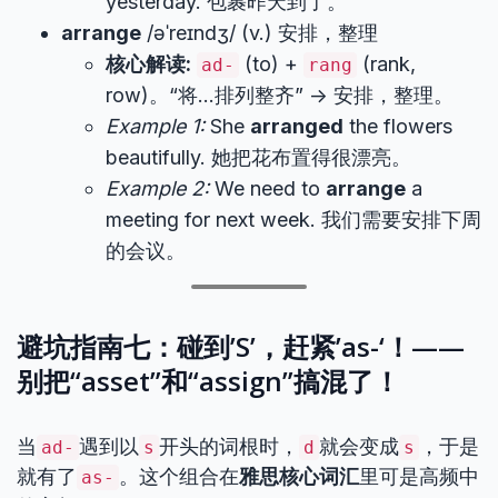
yesterday. 包裹昨天到了。
arrange
/əˈreɪndʒ/ (v.) 安排，整理
核心解读:
(to) +
(rank,
ad-
rang
row)。“将…排列整齐” -> 安排，整理。
Example 1:
She
arranged
the flowers
beautifully. 她把花布置得很漂亮。
Example 2:
We need to
arrange
a
meeting for next week. 我们需要安排下周
的会议。
避坑指南七：碰到’S’，赶紧’as-‘！——
别把“asset”和“assign”搞混了！
当
遇到以
开头的词根时，
就会变成
，于是
ad-
s
d
s
就有了
。这个组合在
雅思核心词汇
里可是高频中
as-