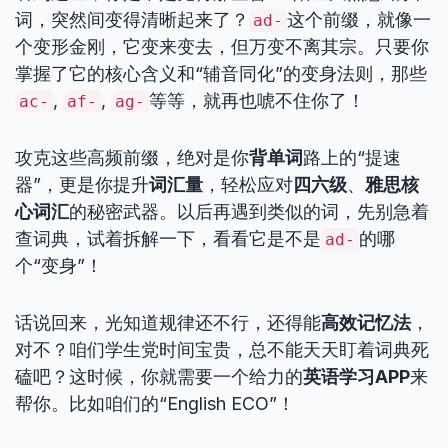
词，突然间变得清晰起来了？
这个前缀，就像一
ad-
个变形金刚，它变来变去，但万变不离其宗。只要你
掌握了它的核心含义和“辅音同化”的变身法则，那些
,
,
等等，就再也唬不住你了！
ac-
af-
ag-
攻克这些高频前缀，绝对是你
背单词
路上的“提速
器”，更是你提升
词汇量
，轻松应对
四六级
、
雅思核
心词汇
的秘密武器。以后再遇到类似的词，先别急着
查词典，试着拆解一下，看看它是不是
的哪
ad-
个“变身”！
话说回来，光知道规律还不行，还得能
高效记忆法
，
对不？咱们学生党时间宝贵，总不能天天盯着词典死
磕吧？这时候，你就需要一个给力的
英语学习APP
来
帮你。比如咱们的“English ECO”！