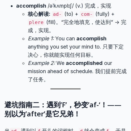
accomplish
/əˈkʌmplɪʃ/ (v.) 完成，实现
核心解读:
(to) +
(fully) +
ad-
com-
(fill)。“完全地填充，使达到” -> 完
plere
成，实现。
Example 1:
You can
accomplish
anything you set your mind to. 只要下定
决心，你就能实现任何目标。
Example 2:
We
accomplished
our
mission ahead of schedule. 我们提前完成
了任务。
避坑指南二：遇到’F’，秒变’af-‘！——
别以为’after’是它兄弟！
当
遇到以
开头的词根时，
就会变成
，于是