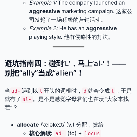
Example 1:
The company launched an
aggressive
marketing campaign. 这家公
司发起了一场积极的营销活动。
Example 2:
He has an
aggressive
playing style. 他有侵略性的打法。
避坑指南四：碰到’L’，马上’al-‘！——
别把“ally”当成“alien”！
当
遇到以
开头的词根时，
就会变成
，于是
ad-
l
d
l
就有了
。是不是感觉字母君们也在玩“大家来找
al-
茬”？
allocate
/ˈæləkeɪt/ (v.) 分配，拨给
核心解读:
(to) +
ad-
locus