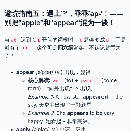
避坑指南五：遇上’P’，乖乖’ap-‘！——
别把“apple”和“appear”混为一谈！
当
遇到以
开头的词根时，
就会变成
，于是
ad-
p
d
p
就有了
。这个可是
四六级
常客，不认识就亏大
ap-
了！
appear
/əˈpɪər/ (v.) 出现，显得
核心解读:
(to) +
(come
ad-
parere
forth)。“向外出现” -> 出现。
Example 1:
A new star
appeared
in the
sky. 天空中出现了一颗新星。
Example 2:
She
appears
to be very
happy. 她看起来非常高兴。
apply
/əˈplaɪ/ (v.) 申请，应用