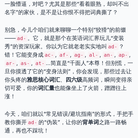
一脸懵逼，对吧？尤其是那些“看着眼熟，却叫不出
名字”的家伙，是不是让你恨不得把词典撕了？
别急，今儿个咱们就来聊聊一个特别“狡猾”的前缀
——
。它，就是那个在英语词汇界玩儿“变装
ad-
秀”的资深玩家。你以为它就老老实实地叫
？
ad-
错！它能变身成
,
,
,
,
,
,
ac-
af-
ag-
al-
an-
ap-
,
,
…简直是“千面人”本尊！但别慌，一
ar-
as-
at-
旦你摸透了它的“变身法则”，你会发现，那些过去让
你头疼的
雅思核心词汇
、
四六级
高频词，瞬间变得亲
切可爱，你的
词汇量
也能像坐上了火箭，蹭蹭往上
涨！
今天，咱们就以“常见错误/避坑指南”的形式，手把手
教你撕开
的“伪装”，让你的
背单词
之路一路畅
ad-
通，再也不踩坑！