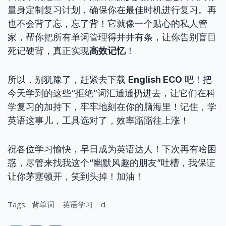
量身定制复习计划，确保你在最佳时机进行复习。再
也不会背了忘，忘了背！它就像一个贴心的私人管
家，帮你把所有单词管理得井井有条，让你告别盲目
死记硬背，真正实现
高效记忆
！
所以，别犹豫了，赶紧去下载
English ECO
吧！把
今天学到的这些“拒绝”词汇通通扔进去，让它们在科
学复习的加持下，牢牢地刻在你的脑海里！记住，学
英语这事儿，工具选对了，效率蹭蹭往上涨！
祝各位学习愉快，早日成为英语达人！下次再有啥困
惑，尽管来找我这个“幽默风趣的朋友”吐槽，我保证
让你茅塞顿开，笑到头掉！加油！
Tags:
背单词
英语学习
d