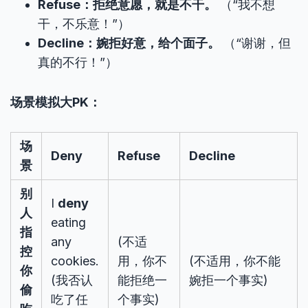
Refuse：拒绝意愿，就是不干。
（“我不想
干，不乐意！”）
Decline：婉拒好意，给个面子。
（“谢谢，但
真的不行！”）
场景模拟大PK：
场
Deny
Refuse
Decline
景
别
I
deny
人
eating
指
any
(不适
控
cookies.
用，你不
(不适用，你不能
你
(我否认
能拒绝一
婉拒一个事实)
偷
吃了任
个事实)