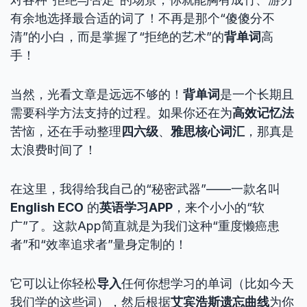
有余地选择最合适的词了！不再是那个“傻傻分不
清”的小白，而是掌握了“拒绝的艺术”的
背单词
高
手！
当然，光看文章是远远不够的！
背单词
是一个长期且
需要科学方法支持的过程。如果你还在为
高效记忆法
苦恼，还在手动整理
四六级
、
雅思核心词汇
，那真是
太浪费时间了！
在这里，我得给我自己的“秘密武器”——一款名叫
English ECO
的
英语学习APP
，来个小小的“软
广”了。这款App简直就是为我们这种“重度懒癌患
者”和“效率追求者”量身定制的！
它可以让你轻松
导入
任何你想学习的单词（比如今天
我们学的这些词），然后根据
艾宾浩斯遗忘曲线
为你