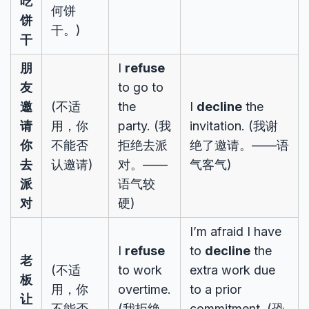
吃
何饼
饼
干。)
干
朋
I
refuse
友
to go to
邀
(不适
the
I
decline
the
请
用，你
party. (我
invitation. (我谢
你
不能否
拒绝去派
绝了邀请。——语
去
认邀请)
对。——
气客气)
派
语气较
对
硬)
I’m afraid I have
I
refuse
to
decline
the
老
(不适
to work
extra work due
板
用，你
overtime.
to a prior
让
不能否
(我拒绝
commitment. (恐