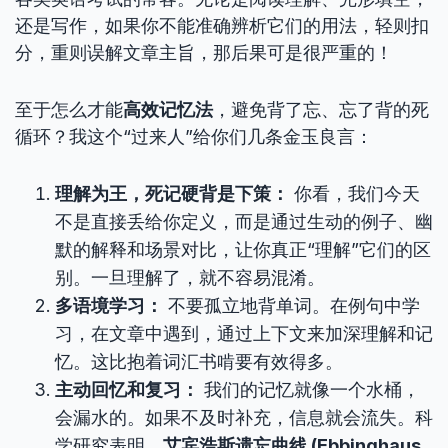
还是写作，如果你不能准确辨析它们的用法，轻则扣
分，重则误解文章主旨，那后果可是很严重的！
至于怎么才能
高效记忆法
，避免背了忘、忘了背的死
循环？我这个“过来人”给你们几条金玉良言：
理解为王，死记硬背是下策：
你看，我们今天
不是直接丢给你定义，而是通过生动的例子、幽
默的解释和场景对比，让你真正“理解”它们的区
别。一旦理解了，就不容易混淆。
多语境学习：
不要孤立地背单词。在例句中学
习，在文章中遇到，通过上下文来加深理解和记
忆。这比抱着词汇书啃要有效得多。
主动回忆和复习：
我们的记忆就像一个水桶，
会漏水的。如果不及时补充，信息就会流失。科
学研究表明，
艾宾浩斯遗忘曲线 (Ebbinghaus