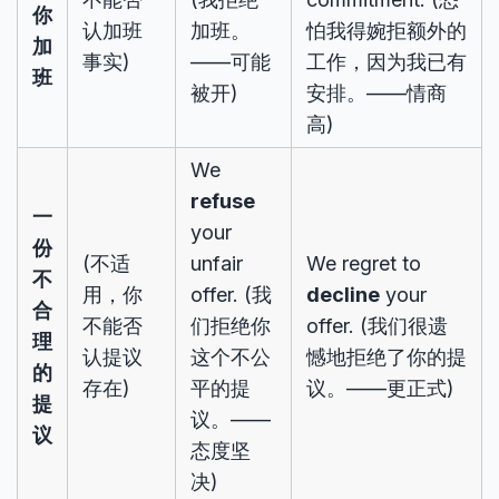
你
认加班
加班。
怕我得婉拒额外的
加
事实)
——可能
工作，因为我已有
班
被开)
安排。——情商
高)
We
refuse
一
your
份
(不适
unfair
We regret to
不
用，你
offer. (我
decline
your
合
不能否
们拒绝你
offer. (我们很遗
理
认提议
这个不公
憾地拒绝了你的提
的
存在)
平的提
议。——更正式)
提
议。——
议
态度坚
决)