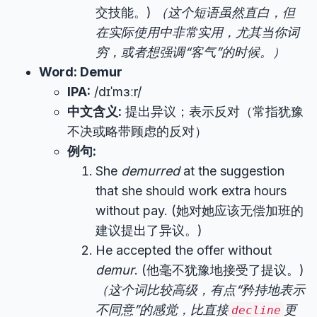
交技能。)
（这个短语虽然直白，但
在实际使用中非常实用，尤其当你词
穷，或者想强调“客气”的时候。）
Word: Demur
IPA:
/dɪˈmɜːr/
中文含义:
提出异议；表示反对（常指犹豫
不决或略带顾虑的反对）
例句:
She
demurred
at the suggestion
that she should work extra hours
without pay. (她对她应该无偿加班的
建议提出了异议。)
He accepted the offer without
demur
. (他毫不犹豫地接受了提议。)
（这个词比较高级，有点“矜持地表示
不同意”的感觉，比直接
更
decline