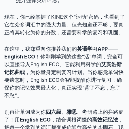
提升整体英语语感。
现在，你已经掌握了KINE这个“运动”密码，也看到了
它在众多词汇中的强大力量。但光知道还不够，要真
正将其转化为你的分数，还需要科学的复习和巩固。
在这里，我郑重向你推荐我们的
英语学习APP
——
English ECO
！你刚刚学到的这些“活”单词，完全可
以直接导入English ECO。它能利用科学的
艾宾浩斯
记忆曲线
，为你量身定制复习计划。当你感觉单词快
要遗忘时，English ECO会智能提醒你进行复习，确
保你的记忆效果最大化，真正实现“背了不忘，忘了
不愁”。
别再让单词成为你
四六级
、
雅思
、考研路上的拦路虎
了！用
English ECO
，结合词根词缀的
高效记忆法
，
把每一个学到的词汇都变成你通往高分的垫脚石。现