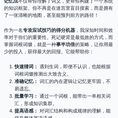
记忆法
不仅帮你理解了词义，更帮你构建了一个系统
的知识框架。你不再是在迷宫里盲目摸索，而是拥有
了一张清晰的地图，甚至能预判前方的路径！
作为一名
专攻应试技巧的得分机器
，我深知时间和效
率对于你们的重要性。死记硬背是最低效的方式，而
掌握词根词缀，就是一种
事半功倍
的策略，让你用最
少的投入，获得最大的回报。它能帮助你：
快速猜词：
遇到生词，即便不认识，也能根据
词根词缀推测出大致含义。
准确记忆：
词汇的内在逻辑让记忆更牢固，不
易遗忘。
批量学习：
通过一个词根，能带出一串相关词
汇，形成知识集群。
提高语感：
对词汇结构和构成规律的理解，能