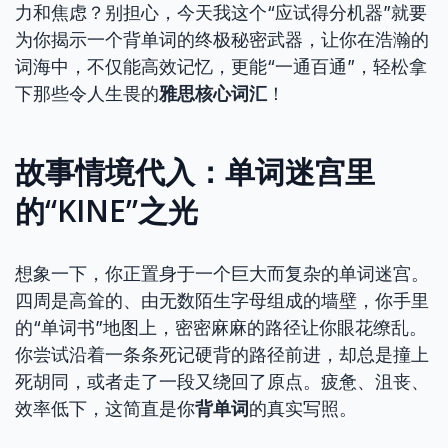
力和焦虑？别担心，今天我这个“应试得分机器”就要
为你揭示一个背单词的终极秘密武器，让你在浩瀚的
词海中，不仅能高效记忆，更能“一通百通”，轻松拿
下那些令人生畏的
雅思核心词汇
！
故事情境代入：单词迷宫里
的“KINE”之光
想象一下，你正置身于一个巨大而复杂的单词迷宫。
四周是高耸的、由无数陌生字母组成的墙壁，你手里
的“单词书”地图上，密密麻麻的路径让你眼花缭乱。
你尝试沿着一条条死记硬背的路径前进，却总是撞上
死胡同，或者走了一段又绕回了原点。疲惫、沮丧、
效率低下，这简直是你
背单词
的真实写照。