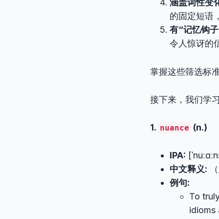
涵盖词性变
的固定短语
有“记忆钩子
令人惊讶的
掌握这些筛选标
接下来，我们学习
1.
(n.)
nuance
IPA:
[ˈnuːɑːn
中文释义:
（
例句:
To trul
idioms 