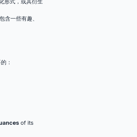
化形式，或其衍生
包含一些有趣、
！
要的：
处
uances
of its