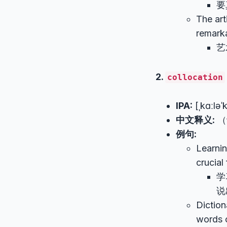
要
The art
remarka
艺
2.
collocation
IPA:
[ˌkɑːləˈ
中文释义:
（
例句:
Learn
crucial
学
说
Diction
words c