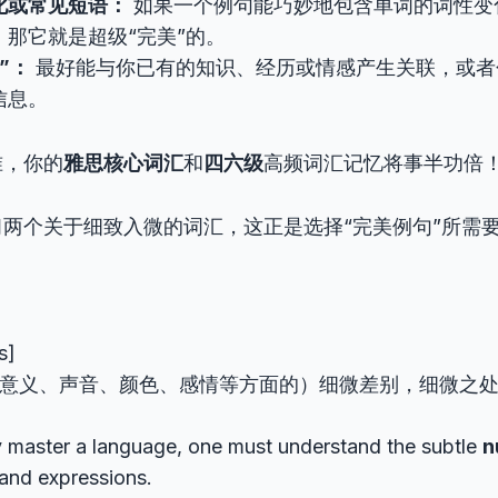
化或常见短语：
如果一个例句能巧妙地包含单词的词性变
，那它就是超级“完美”的。
”：
最好能与你已有的知识、经历或情感产生关联，或者
信息。
准，你的
雅思核心词汇
和
四六级
高频词汇记忆将事半功倍
两个关于细致入微的词汇，这正是选择“完美例句”所需
s]
意义、声音、颜色、感情等方面的）细微差别，细微之
y master a language, one must understand the subtle
n
and expressions.