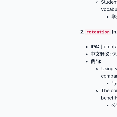
Student
vocabul
学
2.
(n
retention
IPA:
[rɪˈtɛnʃ
中文释义:
保
例句:
Using v
compare
与
The co
benefit
公