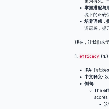
更为持久。
掌握搭配与
境下的正确
培养语感，
语语感，提
现在，让我们来
1.
(n.)
efficacy
IPA:
[ˈɛfɪkəs
中文释义:
效
例句:
The
ef
scores 
这