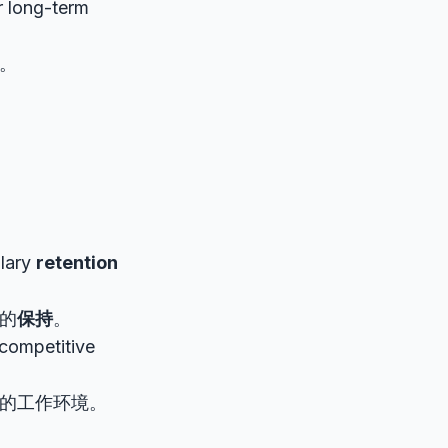
r long-term
。
ulary
retention
的
保持
。
competitive
的工作环境。