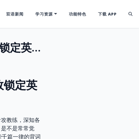
双语新闻
学习资源
功能特色
下载 APP
X-范例学习法：用一个“完美例句”高效锁定英语单词记忆！
效锁定英
专攻教练，深知各
。是不是常常觉
些千篇一律的背词