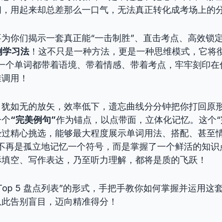
闹，用起来却总差那么一口气，无法真正转化成考场上的
为你们揭示一套真正能“一击制胜”、直击考点、高效锁
例学习法
！这不只是一种方法，更是一种思维模式，它将彻
每一个单词都带着语境、带着情感、带着考点，牢牢刻印在
准调用！
犹如无的放矢，效率低下，遗忘曲线分分钟把你打回原形
一个
“完美例句”
作为锚点，以点带面，立体化记忆。这个“
经过精心挑选，能够最大程度展示单词用法、搭配、甚至情
你不再是孤立地记忆一个符号，而是掌握了一个鲜活的知识
形填空、写作表达，乃至听力理解，都将是质的飞跃！
Top 5 盘点列表”的形式，手把手教你如何掌握并运用这
从此告别盲目，迈向精准得分！