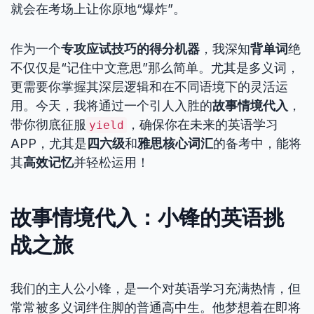
就会在考场上让你原地“爆炸”。
作为一个
专攻应试技巧的得分机器
，我深知
背单词
绝
不仅仅是“记住中文意思”那么简单。尤其是多义词，
更需要你掌握其深层逻辑和在不同语境下的灵活运
用。今天，我将通过一个引人入胜的
故事情境代入
，
带你彻底征服
，确保你在未来的英语学习
yield
APP，尤其是
四六级
和
雅思核心词汇
的备考中，能将
其
高效记忆
并轻松运用！
故事情境代入：小锋的英语挑
战之旅
我们的主人公小锋，是一个对英语学习充满热情，但
常常被多义词绊住脚的普通高中生。他梦想着在即将