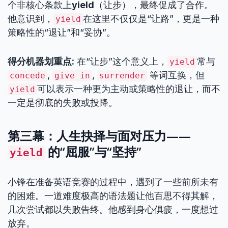
个非核心条款上
yield
（让步），最终促成了合作。
他意识到，
在这里不仅仅是“让路”，更是一种
yield
策略性的“退让”和“妥协”。
得分机器划重点:
在“让步”这个意义上，
常与
yield
,
,
等词互换，但
concede
give in
surrender
可以表示一种更为主动或策略性的退让，而不
yield
一定是彻底的失败或投降。
第三幕：人生抉择与面对压力——
的“屈服”与“坚持”
yield
小锋在准备英语竞赛的过程中，遇到了一些前所未有
的困难。一道难度极高的语法题让他百思不得其解，
几次尝试都以失败告终。他感到身心俱疲，一度想过
放弃。