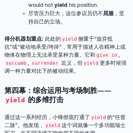
would not
yield
his position.
尽管压力巨大，这位参议员仍不
屈服
，坚
持自己的立场。
得分机器划重点:
此处的
侧重于“放弃抵
yield
抗”或“被动地承受/垮掉”，常用于描述人在精神上或
物体在物理上无法承受某种力量。它和
,
give in
,
近义，但
更多时候强
succumb
surrender
yield
调一种力量对比下的被动结果。
第四幕：综合运用与考场制胜——
的多维打击
yield
通过这一系列经历，小锋彻底打通了
的“任督
yield
二脉”。他发现，
这个词就像一个多功能瑞士
yield