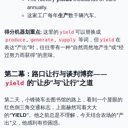
annually.
这家工厂每年
生产
数千辆汽车。
得分机器划重点:
这里的
可以替换成
yield
,
,
等词，但
在
produce
generate
supply
yield
表达“产出”时，往往带有一种“自然而然地产生”或“经
过努力而获得”的意味。
第二幕：路口让行与谈判博弈——
的“让步”与“让行”之道
yield
第二天，小锋骑车去图书馆的路上，看到一个显眼的
红色倒三角交通标志，上面赫然写着大大
的“
YIELD
”。他之前总是不理解，今天结合农场的“产
出”义，他感到有些困惑。