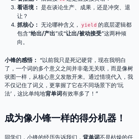
看语境：
是在谈论生产、成果，还是冲突、退
让？
抓核心：
无论哪种含义，
的底层逻辑都
yield
包含“
给出/产出
”或“
让出/被动接受
”这两种倾
向。
小锋的感悟：
“以前我只是死记硬背，现在我明白
了，一个词的多个意义之间并非毫无关联，而是像树
状图一样，从核心意义发散开来。通过情境代入，我
不仅记住了词义，更掌握了它在不同场景下的‘玩
法’，这比单纯地
背单词
有效率多了！”
成为像小锋一样的得分机器！
同学们，小锋的经历告诉我们，
背单词
不是枯燥的任