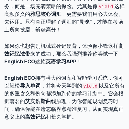
务，而是一场充满策略的探险。尤其是像
这样
yield
高频多义的
雅思核心词汇
，更需要我们用心去体会、
去运用。只有真正理解了词汇的“灵魂”，才能在考场
上所向披靡，斩获高分！
如果你也想告别机械式死记硬背，体验像小锋这样
高
效记忆法
带来的成功，那么我强烈推荐你尝试一下
English ECO
这款
英语学习APP
！
English ECO
拥有强大的词库和智能学习系统，你可
以轻松
导入单词
，并将今天学到的
以及它所有
yield
的多重含义和例句都添加到你的学习计划中。它会根
据著名的
艾宾浩斯曲线
原理，为你智能规划复习时
间，确保你能在遗忘临界点精准复习，从而实现真正
意义上的
高效记忆
和长久掌握。