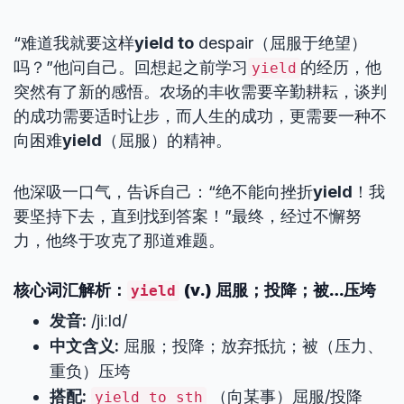
“难道我就要这样
yield to
despair（屈服于绝望）
吗？”他问自己。回想起之前学习
的经历，他
yield
突然有了新的感悟。农场的丰收需要辛勤耕耘，谈判
的成功需要适时让步，而人生的成功，更需要一种不
向困难
yield
（屈服）的精神。
他深吸一口气，告诉自己：“绝不能向挫折
yield
！我
要坚持下去，直到找到答案！”最终，经过不懈努
力，他终于攻克了那道难题。
核心词汇解析：
(v.) 屈服；投降；被…压垮
yield
发音:
/jiːld/
中文含义:
屈服；投降；放弃抵抗；被（压力、
重负）压垮
搭配:
（向某事）屈服/投降
yield to sth