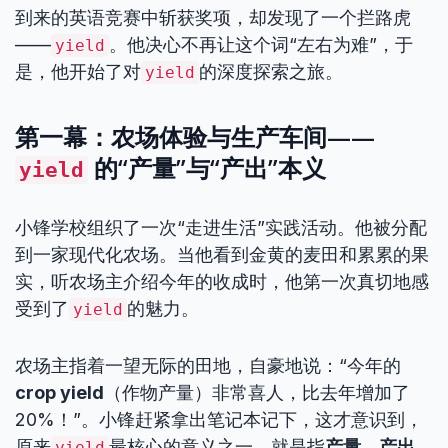
到来的英语竞赛中斩获奖项，却发现了一个拦路虎
——
。他决心不再让这个词“左右为难”，于
yield
是，他开始了对
的深度探索之旅。
yield
第一幕：农场体验与生产车间——
的“产量”与“产出”本义
yield
小锋学校组织了一次“走进生活”实践活动。他被分配
到一家现代化农场。当他看到金黄的麦田和累累的果
实，听农场主介绍今年的收成时，他第一次真切地感
受到了
的魅力。
yield
农场主指着一望无际的田地，自豪地说：“今年的
crop yield
（作物产量）非常喜人，比去年增加了
20%！”。小锋赶紧拿出笔记本记下，这才意识到，
原来
最核心的意义之一，就是指
产量、产出
。
yield