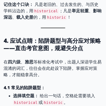
记住这个口诀：
凡是老旧的、过去发生的、与历史
学科沾边的，用
；凡是
举足轻重
、
影响
historical
深远
、
载入史册
的，用
！
historic
4. 应试点睛：陷阱题型与高分应对策略
——直击考官意图，规避失分点
在
四六级
、
雅思
等标准化考试中，出题人深谙学生易
混淆的词汇，往往会在此处设下陷阱。掌握应对策
略，才能稳拿高分。
4.1 常见的陷阱题型：
选择填空题：
给出一句话，空格处需要填入
或
。
historical
historic