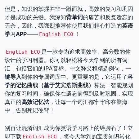
但是，知识的掌握并非一蹴而就，高效的复习和巩固
才是成功的关键。我深知
背单词
的痛苦和反复遗忘的
无奈，因此，我强烈推荐你使用我们精心打造的
英语
学习APP
——
！
English ECO
是一款专为追求高效率、高分数的你
English ECO
设计的学习利器。你可以轻松将今天学到的所有词
汇，包括它们的IPA音标、中文释义和精选例句，
一
键导入
到你的专属词库中。更重要的是，它运用了
科
学的记忆曲线（基于艾宾浩斯曲线）
算法，智能规划
你的复习时间，确保你在遗忘前得到及时巩固，实现
真正的
高效记忆法
，让每一个词汇都牢牢印在脑海
中，告别死记硬背！
别再让混淆词汇成为你英语学习路上的绊脚石了！立
即下载
，将今天学到的宝贵知识转化
English ECO