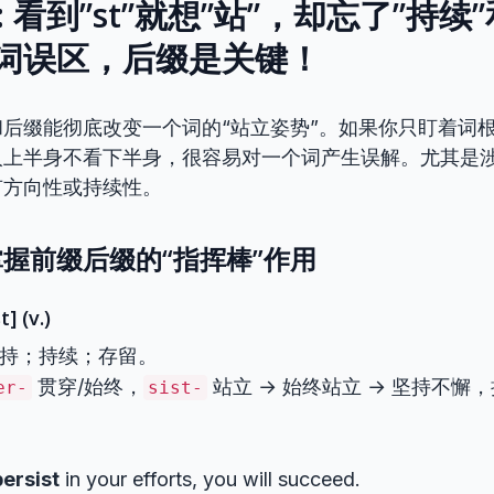
 看到”st”就想”站”，却忘了”持续”
动词误区，后缀是关键！
后缀能彻底改变一个词的“站立姿势”。如果你只盯着词
人上半身不看下半身，很容易对一个词产生误解。尤其是
有方向性或持续性。
握前缀后缀的“指挥棒”作用
t] (v.)
 坚持；持续；存留。
贯穿/始终，
站立 → 始终站立 → 坚持不懈
er-
sist-
persist
in your efforts, you will succeed.