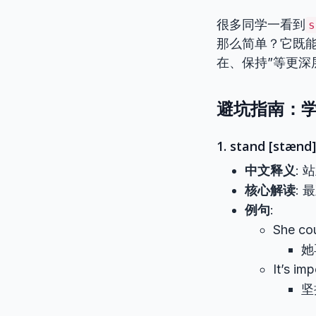
很多同学一看到
s
那么简单？它既能
在、保持”等更
避坑指南：学
1. stand [stænd] 
中文释义
:
核心解读
:
例句
:
She co
她
It’s im
坚