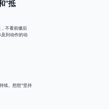
和”抵
根，不看前缀后
涉及到动作的动
，持续。想想“坚持