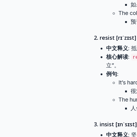
如
The co
预
2. resist [rɪˈzɪst] 
中文释义
:
核心解读
:
r
立”。
例句
:
It’s ha
很
The hu
人
3. insist [ɪnˈsɪst]
中文释义
: