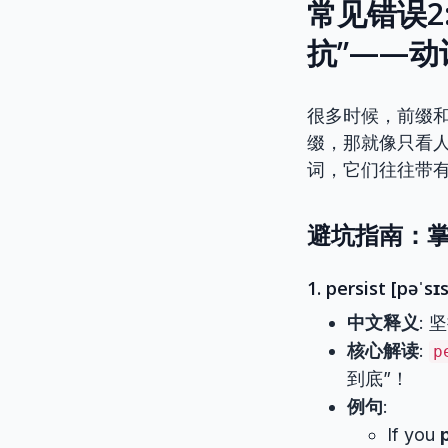
常见错误2:
抗”——
很多时候，前缀和
缀，那就像只看
词，它们往往带
避坑指南：掌
1. persist [pəˈsɪs
中文释义
:
核心解读
:
p
到底”！
例句
:
If you