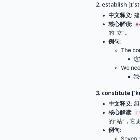
2. establish [ɪˈst
中文释义
:
核心解读
:
e
的“立”。
例句
:
The c
这
We nee
我
3. constitute [ˈk
中文释义
:
核心解读
:
c
的“站”，它
例句
:
Seven 