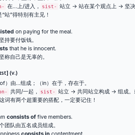
在…上/进入，
站立 → 站在某个观点上 → 
n-
sist-
“站”得特别有主见！
sisted
on paying for the meal.
坚持要付饭钱。
ists
that he is innocent.
坚称自己是无辜的。
st] (v.)
 （of）由…组成；（in）在于，存在于。
共同/一起，
站立 → 共同站立构成 → 组成
on-
sist-
于。这词有两个超重要的搭配，一定要记住！
eam
consists of
five members.
个团队由五名成员组成。
appiness
consists in
contentment.