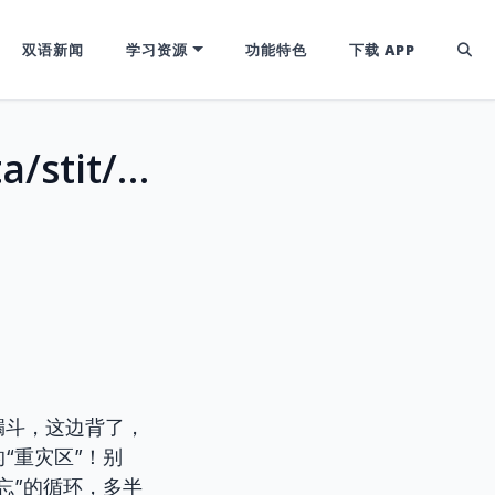
双语新闻
学习资源
功能特色
下载 APP
站稳脚跟，词汇不倒！深挖英语词根sta/stit/sist，攻克高频难词
漏斗，这边背了，
“重灾区”！别
忘”的循环，多半