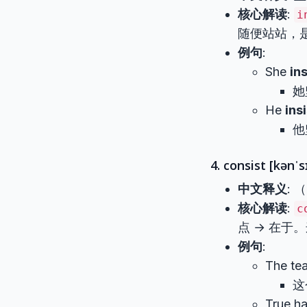
核心解读
:
i
随便站站，是
例句
:
She
in
她
He
ins
他
4. consist [kənˈsɪ
中文释义
:
核心解读
:
c
点 → 在
例句
:
The t
这
True h