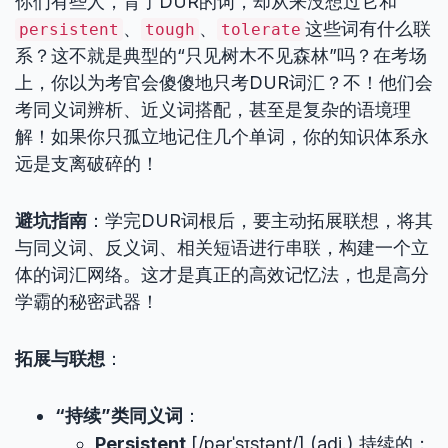
你们有些人，背了DUR的词，却从来没想过它和
、
、
这些词有什么联
persistent
tough
tolerate
系？这不就是典型的“只见树木不见森林”吗？在考场
上，你以为考官会傻傻地只考DUR词汇？不！他们会
考同义词辨析、近义词搭配，甚至是复杂的语境理
解！如果你只孤立地记住几个单词，你的知识体系永
远是支离破碎的！
避坑指南
：学完DUR词根后，要主动拓展联想，将其
与同义词、反义词、相关短语进行串联，构建一个立
体的词汇网络。这才是真正的高效记忆法，也是高分
学霸的秘密武器！
拓展与联想
：
“持续”类同义词
：
Persistent
[/pərˈsɪstənt/] (adj.) 持续的；