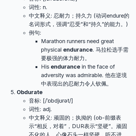
词性: n.
中文释义: 忍耐力；持久力 (动词endure的
名词形式，强调“忍受”和“持久”的能力。)
例句:
Marathon runners need great
physical
endurance
. 马拉松选手需
要极强的体力耐力。
His
endurance
in the face of
adversity was admirable. 他在逆境
中表现出的忍耐力令人钦佩。
Obdurate
音标: [/ˈɒbdjʊrət/]
词性: adj.
中文释义: 顽固的；执拗的 (ob-前缀表
示“相反，对着”，DUR表示“坚硬”。顽固
不化的人，心像石头一样坚硬，听不进