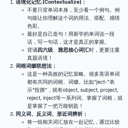
语境化记忆 (Contextualize)：
不要只背单词本身，至少看一个例句。例
句能让你理解这个词的用法、搭配、感情
色彩。
最好是自己造句！用新学的单词说一段
话，写一句话，这才是真正的掌握。
背诵
四六级
、
雅思核心词汇
时，更要注重
真题语境！
词根词缀联想法：
这是一种高效的记忆策略。很多英语单词
都有共同的词根、词缀。比如“ject-”表
示“投掷”，就有object, subject, project,
reject, inject等一系列词。掌握了词根，就
是掌握了一把万能钥匙！
同义词、反义词、形近词辨析：
将一组相关词汇放在一起记忆，通过比较