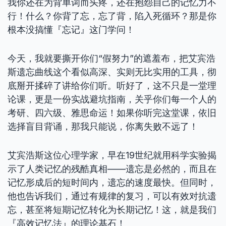
我你还在为背单词而头疼，还在抱怨自己的记忆力不
行！什么？你背了忘，忘了背，陷入死循环？那是你
根本没搞懂『忘记』这门学问！
今天，我就要撕开你们“假努力”的遮羞布，把艾宾浩
斯遗忘曲线这个看似高深、实则无比实用的工具，彻
底掰开揉碎了讲给你们听。听好了，这不只是一堂理
论课，更是一份实战避坑指南，关乎你们每一个人的
考研、四六级、雅思命运！如果你听完这堂课，依旧
选择盲目背诵，那我只能说，你离失败不远了！
艾宾浩斯这位心理学家，早在19世纪就用科学实验揭
示了人类记忆的残酷真相——遗忘是必然的，而且在
记忆形成后的短时间内，遗忘的速度最快。但同时，
他也告诉我们，通过有规律的复习，可以有效对抗遗
忘，甚至将短期记忆转化为长期记忆！这，就是我们
『高效记忆法』的理论基石！