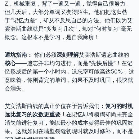
Z，机械重复，背了一遍又一遍，觉得自己很努力。
但几天后，大部分单词又变得陌生。他们把这归咎
于“记忆力差”，却从不反思自己的方法。他们以为艾
宾浩斯曲线就是“多复习几次”，却对“何时复习”毫无
概念。这根本不是学习，是自我麻痹！
避坑指南：
你们必须
深刻理解
艾宾浩斯遗忘曲线的
核心
——遗忘并非均匀进行，而是“先快后慢”！在记
忆形成后的第一个小时内，遗忘率可能高达50%！这
意味着，你刚背完的单词，如果不及时巩固，很快就
会消失。
艾宾浩斯曲线的真正价值在于告诉我们：
复习的时机
远比复习的次数更重要！
在记忆即将模糊却尚未完全
消失前进行复习，能以最小的成本获得最佳的巩固效
果。这就如同在墙壁裂缝初现时就及时修补，而不是