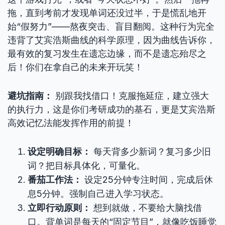
拖，直到考前才发现单词还没过半，于是慌乱地开
始“假努力”——熬夜突击、盲目翻阅。这种行为完全
违背了艾宾浩斯曲线的科学原理，因为曲线告诉你，
最有效的复习发生在遗忘边缘，而不是遗忘殆尽之
后！你们在拿自己的未来开玩笑！
避坑指南：
别跟我找借口！克服拖延症，建立强大
的执行力，这是你们考研成功的基石，更是艾宾浩斯
高效记忆法能发挥作用的前提！
设定明确目标：
每天背多少新词？复习多少旧
词？把目标具体化，可量化。
番茄工作法：
设定25分钟专注时间，完成后休
息5分钟。强制自己进入学习状态。
立即行动原则：
想到就做，不要给大脑找借
口。背单词是每天的“固定节目”，就像吃饭睡觉