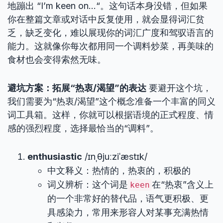
地蹦出 “I’m keen on…“。这句话本身没错，但如果
你在整篇文章或对话中反复使用，就会显得词汇贫
乏，缺乏变化，难以展现你的词汇广度和驾驭语言的
能力。这就像你每次都用同一个调料炒菜，再美味的
食材也会变得索然无味。
避坑方案：拓展“热衷/渴望”的表达
要避开这个坑，
我们需要为“热衷/渴望”这个概念准备一个丰富的同义
词工具箱。这样，你就可以根据语境的正式程度、情
感的强烈程度，选择最恰当的“调料”。
enthusiastic
/ɪnˌθjuːziˈæstɪk/
中文释义：热情的，热衷的，积极的
词义辨析：这个词是
在“热衷”含义上
keen
的一个非常好的替代品，语气更积极、更
具感染力，常用来形容人对某事充满热情