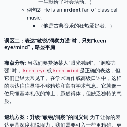
一生献给了社会活动。）
例句2: He is an
ardent
fan of classical
music.
（他是古典音乐的狂热爱好者。）
误区二：表达“敏锐/洞察力强”时，只知“keen
eye/mind”，略显平庸
痛点分析:
当我们要赞扬某人“眼光独到”、“洞察力
强”时，
或
是正确的表达，但
keen eye
keen mind
它们已经太常见了。在学术写作或高级口语中，这样
的表达往往显得不够精炼和富有学术气息。它就像一
位只懂基本礼仪的绅士，虽然得体，但缺乏独特的气
质。
避坑方案：升级“敏锐/洞察”的同义词
为了让你的表
达更具深度和说服力，我们需要引入一些更精确、更