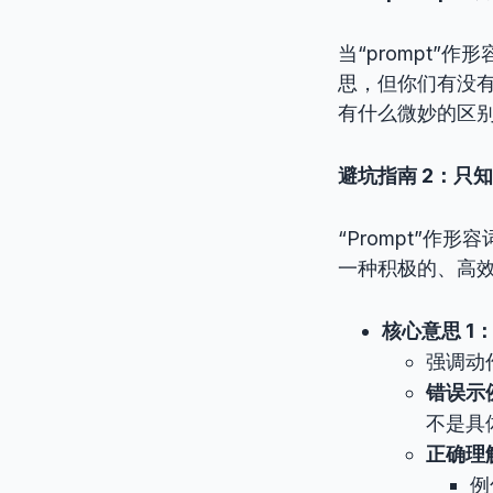
当“prompt
思，但你们有没有想过
有什么微妙的区
避坑指南 2：只
“Prompt”作
一种积极的、高
核心意思 1：迅速
强调动
错误示
不是具
正确理
例句