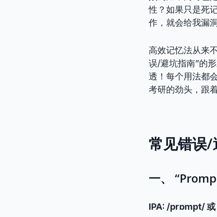
性？如果只是死
作，就会给我漏
高效记忆法从来
误/避坑指南”的
透！每个用法都
考研的劲头，跟
常见错误/
一、 “Pro
IPA: /prɒmpt/ 或