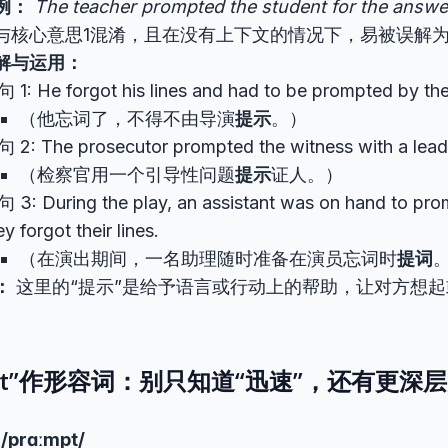
例：
The teacher prompted the student for the answe
与核心意思1混淆，且在没有上下文的情况下，易被误解为“
解与运用：
 1: He forgot his lines and had to be prompted by the 
（他忘词了，不得不由导演
提示
。）
 2: The prosecutor prompted the witness with a lead
（检察官用一个引导性问题
提示
证人。）
 3: During the play, an assistant was on hand to prom
ey forgot their lines.
（在演出期间，一名助理随时准备在演员忘词时
提词
：
这里的“提示”是给予语言或行动上的帮助，让对方想
mpt”作形容词：别只知道“迅速”，还有更深
 /prɑːmpt/