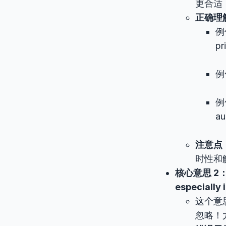
更合适
正确理
例句
pr
例句
例句
au
注意点
时性和
核心意思 2：提示
especially 
这个意
忽略！