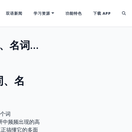
双语新闻
学习资源
功能特色
下载 APP
“Prompt” 的多面魅力：动词、形容词、名词，一词多义玩转四六级高频词！
词、名
一个词
考研中频频出现的高
真正搞懂它的多面