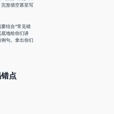
、完形填空甚至写
要结合“常见错
彻底底地给你们讲
语例句。拿出你们
易错点