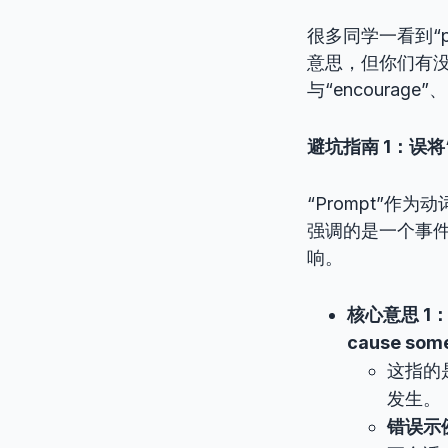
很多同学一看到“
意思，但你们有没
与“encoura
避坑指南 1：误将
“Prompt”作
强调的是一个事
响。
核心意思 1：促使
cause some
这指的
发生。
错误示