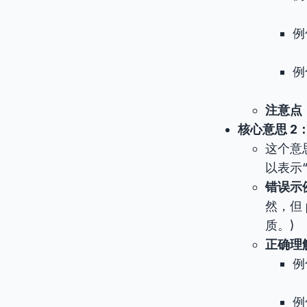
例句
例句
注意点
核心意思 2：准时
这个意
以表示
错误示
然，但
质。)
正确理
例句
例句