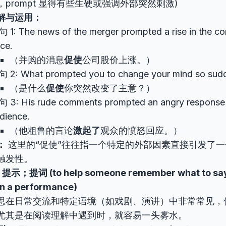
，prompt 显得有些生硬或强调外部突然刺激)
解与运用：
 1: The news of the merger prompted a rise in the c
ice.
（并购的消息
促使
公司股价上涨。）
 2: What prompted you to change your mind so sud
（是什么
促使
你突然改变了主意？）
 3: His rude comments prompted an angry response 
dience.
（他粗鲁的言论
激起了
观众的愤怒回应。）
：
这里的“促使”往往指一个特定的外部因素直接引发了
触发性。
；提词 (to help someone remember what to say 
in a performance)
思在日常交流和特定语境（如戏剧、演讲）中非常常见，
尤其是在阅读理解中遇到时，就容易一头雾水。