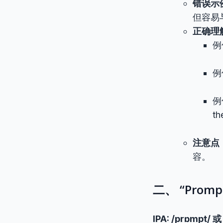
错误示
但容易
正确理
例句
例句
例句
th
注意点
容。
二、 “Pro
IPA: /prɒmpt/ 或