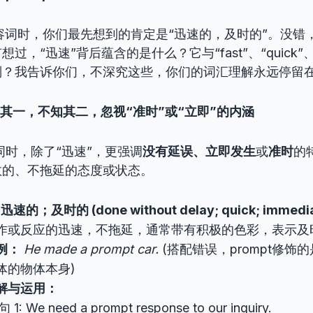
”作形容词时，你们最先想到的肯定是“迅速的，及时的”。没
，“迅速”背后蕴含的是什么？它与“fast”、“quick”、“i
别？我告诉你们，不深究这些，你们的词汇理解永远停留
知其一，不知其二，忽视“准时”或“立即”的内涵
形容词时，除了“迅速”，更强调
没有延误、立即发生
或
准时
的
效的、不拖延的态度或状态。
的；及时的 (done without delay; quick; immedia
作或反应的迅速，不拖延，通常带有积极的色彩，表示及
例：
He made a prompt car.
(搭配错误，prompt修饰
体的物体本身)
解与运用：
 1: We need a prompt response to our inquiry.