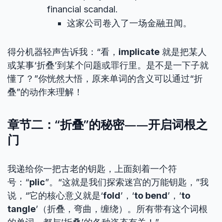
financial scandal.
这家公司卷入了一场金融丑闻。
得分机器轻声告诉我：“看，
implicate
就是把某人
或某事‘折叠’到某个问题或罪行里。是不是一下子就
懂了？”你恍然大悟，原来单词的含义可以通过“折
叠”的动作来理解！
章节二：“折叠”的秘密——开启词根之
门
我递给你一把古老的钥匙，上面刻着一个符
号：“
plic
”。“这就是我们探索迷宫的万能钥匙，”我
说，“它的核心意义就是‘
fold
’，‘
to bend
’，‘
to
tangle
’（折叠，弯曲，缠绕）。所有带有这个词根