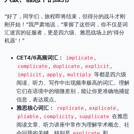
“好了，同学们，旅程即将结束，但得分的战斗才刚
刚开始！”我严肃地说，“掌握了这些词，你不仅是词
汇迷宫的征服者，更是四六级、雅思战场上的‘得分
机器’！”
CET4/6高频词汇：
,
implicate
,
,
,
complicate
duplicate
explicit
,
,
等都是四六级
implicit
apply
multiply
阅读、听力、写作中出现频率极高的词汇。理解
它们在语境中的细微差别，能让你更准确地捕捉
信息，表达观点。
雅思核心词汇：
,
,
replicate
explicate
,
,
在雅思
pliable
complicity
supplicate
阅读文章、听力讲座中常作为理解学术概念、社
会问题的关键。特别是
和
explicate