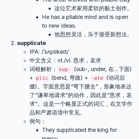
这位艺术家用柔软的黏土创作。
He has a pliable mind and is open
to new ideas.
他思想灵活，乐于接受新想法。
supplicate
IPA: /ˈsʌplɪkeɪt/
中文含义：vt./vi. 恳求，哀求
词根解析：
(sub-, under, 在…下面)
sup-
+
(bend, 弯曲) +
(动词后
plic
-ate
缀)。字面意思是“弯下腰去”，形象地表达
了“谦卑地请求”的动作，因此是“恳求，哀
求”。这是一个略显正式的词汇，在文学作
品和严肃语境中常见。
例句：
They supplicated the king for
mercy.