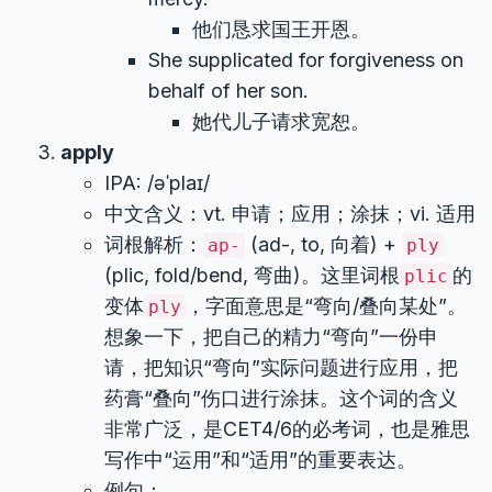
他们恳求国王开恩。
She supplicated for forgiveness on
behalf of her son.
她代儿子请求宽恕。
apply
IPA: /əˈplaɪ/
中文含义：vt. 申请；应用；涂抹；vi. 适用
词根解析：
(ad-, to, 向着) +
ap-
ply
(plic, fold/bend, 弯曲)。这里词根
的
plic
变体
，字面意思是“弯向/叠向某处”。
ply
想象一下，把自己的精力“弯向”一份申
请，把知识“弯向”实际问题进行应用，把
药膏“叠向”伤口进行涂抹。这个词的含义
非常广泛，是CET4/6的必考词，也是雅思
写作中“运用”和“适用”的重要表达。
例句：