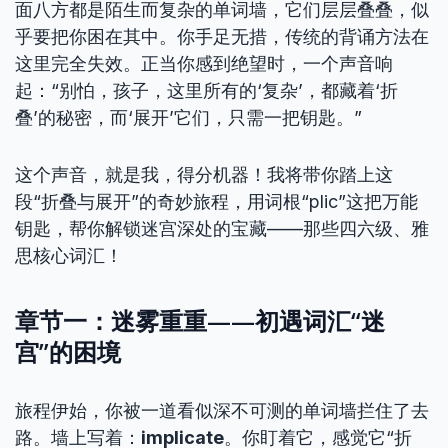
面八方都是陌生而复杂的单词墙，它们层层叠叠，似
乎要把你困在其中。你手足无措，传统的背诵方法在
这里完全失效。正当你感到绝望时，一个声音响
起：“别怕，孩子，这里所有的‘复杂’，都藏着‘折
叠’的秘密，而‘展开’它们，只需一把钥匙。”
这个声音，就是我，得分机器！我将带你踏上这
段“折叠与展开”的奇妙旅程，用词根“plic”这把万能
钥匙，帮你解锁迷宫深处的宝藏——那些四六级、雅
思核心词汇！
章节一：迷雾重重——初遇词汇“迷
宫”的困境
旅程伊始，你被一道看似深不可测的单词墙拦住了去
路。墙上写着：
implicate
。你盯着它，感觉它“折