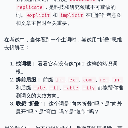
，是科技和研究领域不可或缺的
replicate
词。
和
在理解作者意图
explicit
implicit
和文章主旨时至关重要。
在考试中，当你看到一个生词时，尝试用“折叠”思维
去拆解它：
找词根：
看看它有没有像“plic”这样的熟识词
根。
辨前后缀：
前缀
,
,
,
,
im-
ex-
com-
re-
un-
和后缀
,
,
,
都能帮你推
–ate
–it
–able
–ity
测词义的大致方向。
联想“折叠”：
这个词是“向内折叠”吗？是“向外
展开”吗？是“弯曲”吗？是“复制”吗？