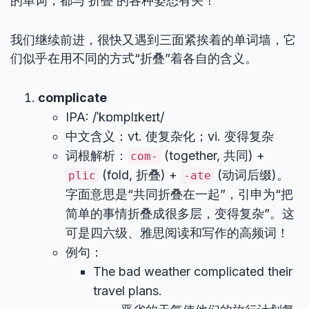
的单词，都与‘折叠’的各种姿态有关！”
我们继续前进，很快又遇到三面紧挨着的单词墙，它
们似乎在用不同的方式“折叠”着各自的含义。
complicate
IPA: /ˈkɒmplɪkeɪt/
中文含义：vt. 使复杂化；vi. 变得复杂
词根解析：
(together, 共同) +
com-
(fold, 折叠) +
(动词后缀)。
plic
-ate
字面意思是“共同折叠在一起”，引申为“把
简单的事情折叠成很多层，变得复杂”。这
可是四六级、雅思阅读和写作的高频词！
例句：
The bad weather complicated their
travel plans.