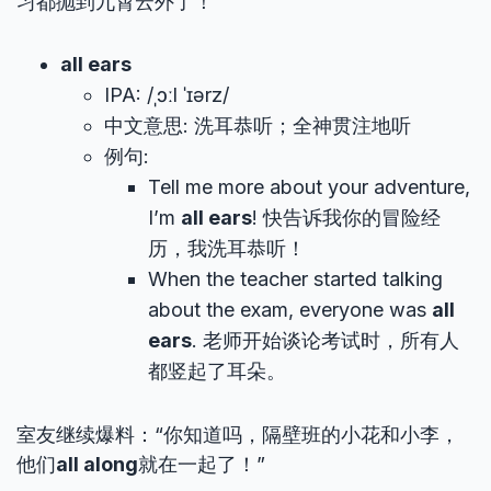
习都抛到九霄云外了！”
all ears
IPA: /ˌɔːl ˈɪərz/
中文意思: 洗耳恭听；全神贯注地听
例句:
Tell me more about your adventure,
I’m
all ears
! 快告诉我你的冒险经
历，我洗耳恭听！
When the teacher started talking
about the exam, everyone was
all
ears
. 老师开始谈论考试时，所有人
都竖起了耳朵。
室友继续爆料：“你知道吗，隔壁班的小花和小李，
他们
all along
就在一起了！”