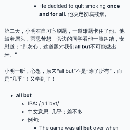
He decided to quit smoking
once
and for all
. 他决定彻底戒烟。
第二天，小明在自习室刷题，一道难题卡住了他。他
皱着眉头，冥思苦想。旁边的同学看他一脸纠结，安
慰道：“别灰心，这道题对我们
all but
不可能做出
来。”
小明一听，心想，原来“all but”不是“除了所有”，而
是“几乎”！又学到了！
all but
IPA: /ˌɔːl ˈbʌt/
中文意思: 几乎；差不多
例句:
The game was
all but
over when