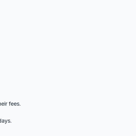
ir fees.
days.