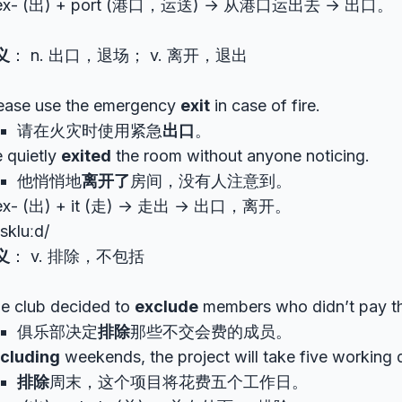
x- (出) + port (港口，运送) → 从港口运出去 → 出口。
义
： n. 出口，退场； v. 离开，退出
ease use the emergency
exit
in case of fire.
请在火灾时使用紧急
出口
。
 quietly
exited
the room without anyone noticing.
他悄悄地
离开了
房间，没有人注意到。
x- (出) + it (走) → 走出 → 出口，离开。
ˈskluːd/
义
： v. 排除，不包括
e club decided to
exclude
members who didn’t pay the
俱乐部决定
排除
那些不交会费的成员。
cluding
weekends, the project will take five working 
排除
周末，这个项目将花费五个工作日。