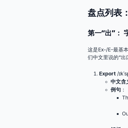
盘点列表：
第一“出”： 字
这是Ex-/E-
们中文里说的“出口
Export
/ɪkˈs
中文含
例句
：
Th
Ou