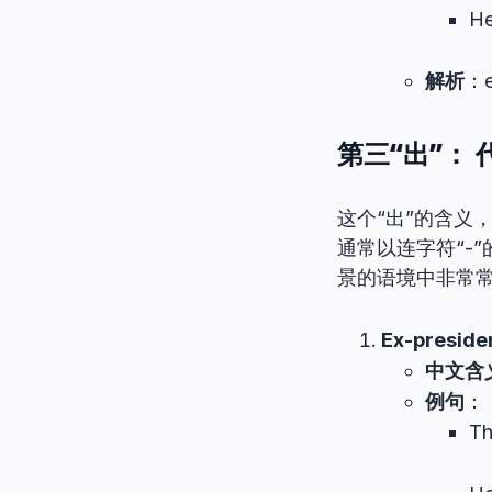
He
解析
：
第三“出”： 代
这个“出”的含义
通常以连字符“-
景的语境中非常
Ex-preside
中文含
例句
：
T