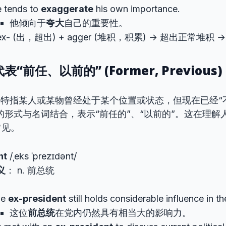
 tends to
exaggerate
his own importance.
他倾向于
夸大
自己的重要性。
ex- (出，超出) + agger (堆积，积累) → 超出正常堆积 
表“前任、以前的” (Former, Previous)
，特指某人或某物曾经处于某个位置或状态，但现在已经“
”的形式与名词结合，表示“前任的”、“以前的”。这在理
常见。
nt
/ˌeks ˈprezɪdənt/
义
： n. 前总统
he
ex-president
still holds considerable influence in th
这位
前总统
在党内仍然具有相当大的影响力。