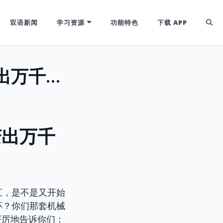
双语新闻
学习资源
功能特色
下载 APP
揭秘前缀Ex-/E-：一个“出”字，如何变出万千词汇？
变出万千
汇，是不是又开始
环？你们那套机械
严厉地告诉你们：