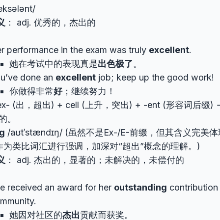
eksələnt/
义
： adj. 优秀的，杰出的
r performance in the exam was truly
excellent
.
她在考试中的表现真是
出色极了
。
u’ve done an
excellent
job; keep up the good work!
你做得非常
好
；继续努力！
x- (出，超出) + cell (上升，突出) + -ent (形容词后
秀的。
g
/aʊtˈstændɪŋ/ (虽然不是Ex-/E-前缀，但其含义完
作为类比词汇进行强调，加深对“超出”概念的理解。)
义
： adj. 杰出的，显著的；未解决的，未偿付的
e received an award for her
outstanding
contribution 
mmunity.
她因对社区的
杰出
贡献而获奖。