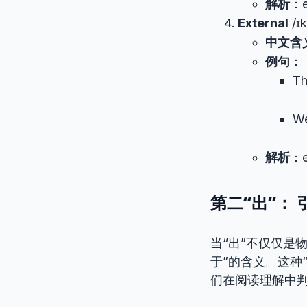
解析
：e
External
/ɪk
中文含
例句
：
T
We
解析
：e
第二“出”： 引
当“出”不仅仅是
于”的含义。这种
们在阅读理解中