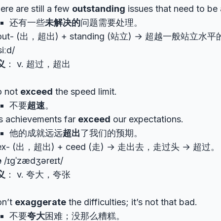
ere are still a few
outstanding
issues that need to be
还有一些
未解决的
问题需要处理。
ut- (出，超出) + standing (站立) → 超越一般站立水
siːd/
义
： v. 超过，超出
 not
exceed
the speed limit.
不要
超速
。
s achievements far
exceed
our expectations.
他的成就远远
超出
了我们的预期。
x- (出，超出) + ceed (走) → 走出去，走过头 → 超过。
e
/ɪɡˈzædʒəreɪt/
义
： v. 夸大，夸张
n’t
exaggerate
the difficulties; it’s not that bad.
不要
夸大
困难；没那么糟糕。