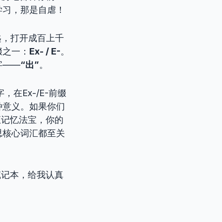
学习，那是自虐！
匙，打开成百上千
缀之一：
Ex- / E-
。
字——
“出”
。
，在Ex-/E-前缀
种意义。如果你们
汇记忆法宝，你的
思核心词汇都至关
笔记本，给我认真