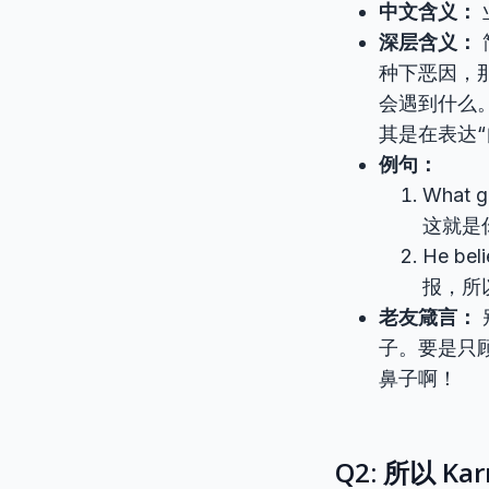
中文含义：
深层含义：
种下恶因，
会遇到什么
其是在表达“
例句：
What g
这就是
He bel
报，所
老友箴言：
子。要是只顾
鼻子啊！
Q2: 所以 