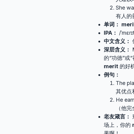
She was
有人的
单词：
meri
IPA：
/ˈmɛrɪ
中文含义：
深层含义：
的“功德”或
merit
的好
例句：
The pla
其优点
He ear
（他完
老友箴言：
场上，你的
果啊！