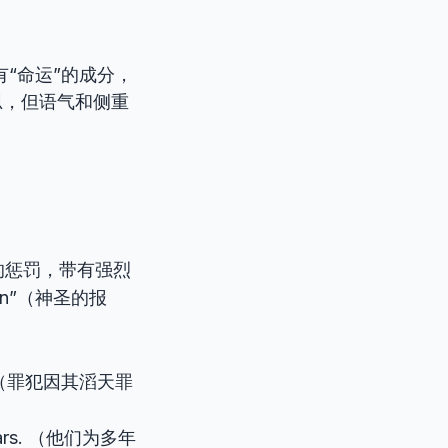
有“命运”的成分，
思，但语气和侧重
的惩罚，带有强烈
on”（神圣的报
ons. （罪犯因其滔天罪
or years. （他们为多年