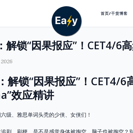
首页/干货博客
 2026
：解锁“因果报应”！CET4/6
ma”效应精讲
四六级、雅思单词头秃的少侠、女侠们！
在追剧、刷梗，是不是感觉身体被掏空，脑子也被掏空？