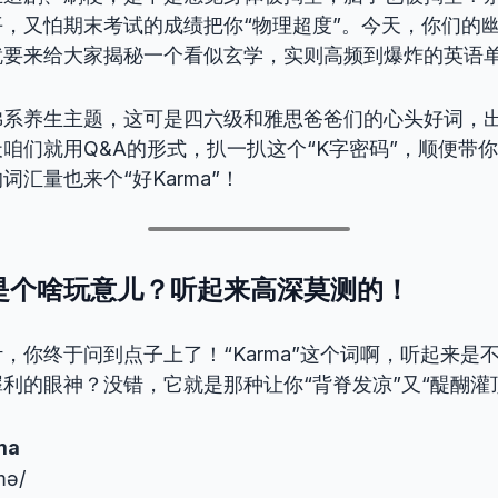
，又怕期末考试的成绩把你“物理超度”。今天，你们的
就要来给大家揭秘一个看似玄学，实则高频到爆炸的英语
佛系养生主题，这可是四六级和雅思爸爸们的心头好词，
咱们就用Q&A的形式，扒一扒这个“K字密码”，顺便带
汇量也来个“好Karma”！
ma 是个啥玩意儿？听起来高深莫测的！
，你终于问到点子上了！“Karma”这个词啊，听起来是
利的眼神？没错，它就是那种让你“背脊发凉”又“醍醐灌
ma
mə/