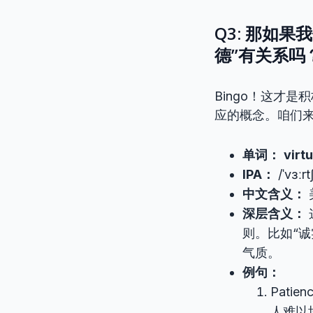
Q3: 那如果
德”有关系吗
Bingo！这才
应的概念。咱们来
单词：
virt
IPA：
/ˈvɜːrt
中文含义：
深层含义：
则。比如“诚实
气质。
例句：
Patienc
人难以