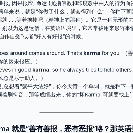
业报, 因果报应, 命运 (尤指佛教和印度教中由人的行为而
简单来说，就是“你做了什么，就会得到什么”。你种下善
那就……等着挨揍吧（精神上的那种）。它是一种无形的
。别以为这是迷信，在英语语境里，它常常被用来形容事
自作自受”或者“好人有好报”的时候。
oes around comes around. That’s
karma
for you.
你的因果报应。）
ieves in good
karma
, so he always tries to help o
以总是乐于助人。）
别总想着“躺平大法好”，你今天背一个单词，就是种下一颗“
着刷抖音，那等成绩出来，你的“坏Karma”可就要找上
Karma 就是“善有善报，恶有恶报”咯？那