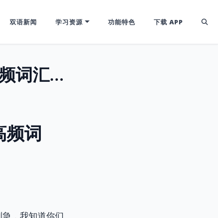
双语新闻
学习资源
功能特色
下载 APP
K字密码：解锁“因果报应”！CET4/6高频词汇“Karma”效应精讲
高频词
别急，我知道你们