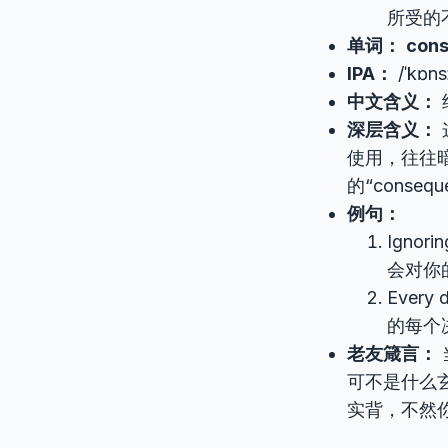
所受的
单词：
con
IPA：
/ˈkɒn
中文含义：
深层含义：
使用，往往
的“consequ
例句：
Ignorin
会对你
Every 
的每个
老友箴言：
可不是什么
实背，不然