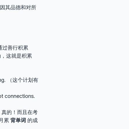
l. （她因其品德和对所
通过善行积累
动，这就是积累
idering. （这个计划有
t connections.
，真的！而且在考
月累
背单词
的成