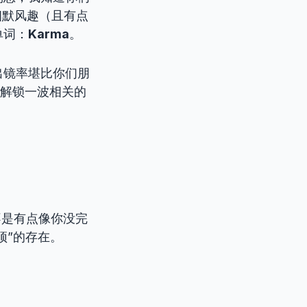
幽默风趣（且有点
单词：
Karma
。
出镜率堪比你们朋
你解锁一波相关的
不是有点像你没完
顶”的存在。