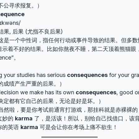
不公寻求报复。）
sequence
sɪkwəns/
结果, 后果 (尤指不良后果)
这是一个中性词，指任何行动或事件导致的结果。但多数
暗示着不好的结果。比如你熬夜不睡，第二天顶着熊猫眼
ence”。
g your studies has serious
consequences
for your 
的成绩产生严重的后果。）
decision we make has its own
consequences
, good
决定都有它自己的后果，无论是好是坏。）
当然啦，要是你考试前通宵打游戏，那挂科就是赤裸裸
玄妙的
karma
了，是活该！所以，别给自己找借口，该
你的英语
karma
可是会让你在考场上痛不欲生！