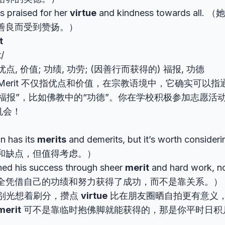
 praised for her
virtue
and kindness towards al
善良而受到赞扬。）
t
t/
优点, 价值; 功绩, 功劳; (因善行而获得的) 福报, 功德
Merit 不仅指优点和价值，在宗教语境中，它确实可以指
“福报”，比如佛教中的“功德”。你在学校积极参加志愿活
机会！
n has its
merits
and demerits, but it’s worth cons
和缺点，但值得考虑。）
ned his success through sheer
merit
and hard work, no
全凭借自己的功绩和努力获得了成功，而不是靠关系。）
别光想着刷分，攒点
virtue
比在朋友圈晒自拍更有意义
merit
可不是靠临时抱佛脚就能获得的，那是你平时日积