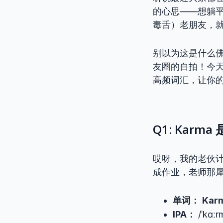
的心思——想躺平
毒舌）老朋友，
别以为这是什么
友圈的自拍！今天
高频词汇，让你的词
Q1: Kar
哎呀，我的老伙计
成作业，老师那犀
单词：
Kar
IPA：
/ˈkɑːr