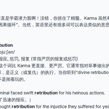
直是学霸潜力股啊！没错，你抓住了精髓。Karma 虽然
因果循环”。当然，英语里还有很多词可以表达类似的意
ibution
ˈbjuːʃən/
报应, 惩罚, 报复 (常指严厉的报复或惩罚)
这个词比 Karma 更直接、更严厉。它通常指对坏事做出
，是正义（或复仇）的执行。当你听到“divine retributi
不是闹着玩的。
minal faced swift
retribution
for his heinous acti
了迅速的报应。）
ought
retribution
for the injustice they suffered f