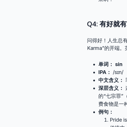
Q4: 有好就
问得好！人生总
Karma”的开端
单词：
sin
IPA：
/sɪn/
中文含义：
深层含义：
的“七宗罪”（
费食物是一
例句：
Pride i