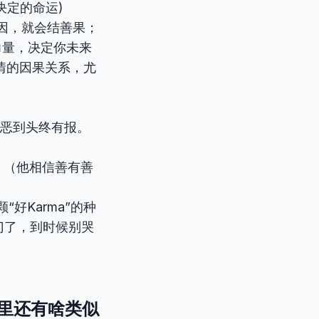
决定的命运)
因，就会结善果；
力量，决定你未来
情的因果关系，尤
 （善恶到头终有报。
thers. （他相信善有善
好Karma”的种
门了，到时候别哭
英语里还有啥类似