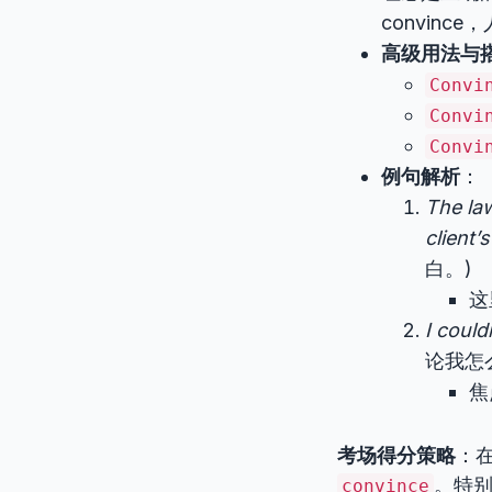
convin
高级用法与
Convi
Convi
Convi
例句解析
：
The la
client’
白。)
这
I could
论我怎
焦
考场得分策略
：
。特
convince