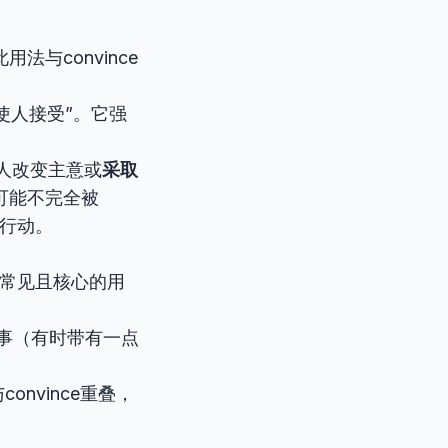
与convince
使人接受”。它强
人改变主意或
采取
可能不完全被
去行动。
常见且核心的用
事（有时带有一点
nvince重叠，