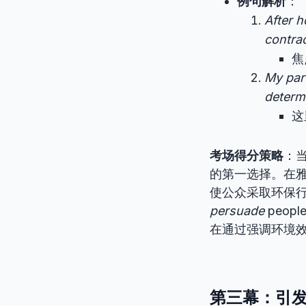
例句解析
：
After h
contrac
焦
My par
determ
这
考场得分策略
：
的第一选择。在
使公众采取环保
persuade
people
在通过强调环境
第三幕：引发