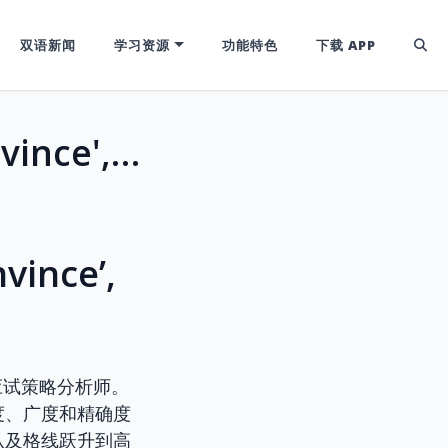
双语新闻
学习资源
功能特色
下载 APP
雅思托福高分进阶：'Persuade', 'Convince', 'Induce' 的微妙区别与高级用法
ince’,
应试策略分析师。
度、广度和精确度
从及格线跃升到高