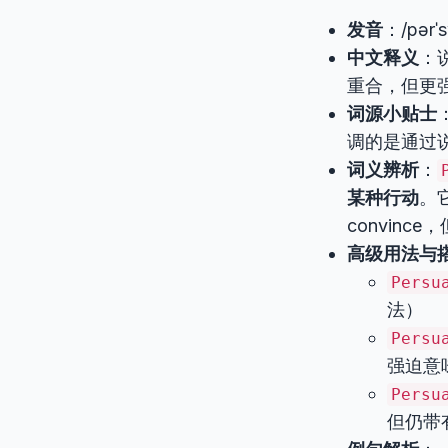
发音
：/pərˈ
中文释义
：
重合，但更
词源小贴士
调的是通过
词义辨析
：
某种行动
。
convin
高级用法与
Persu
法）
Persu
强迫意
Persu
但仍带