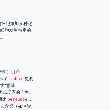
的细胞添加某种化
发
细胞发生特定的
生。
医学）引产
示了
更侧
induce
致”意味。
为或反应的产生。
相比
，
persuade
负面含义（如诱导