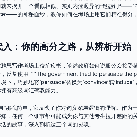
来揭开三个看似相似、实则内涵迥异的“迷惑词”——’Pers
, ‘Induce’——的神秘面纱，教你如何在考场上用它们精准得
代入：你的高分之路，从辨析开始
在雅思写作考场上奋笔疾书，论述政府如何说服公众接受
用了”The government tried to persuade the 
，巧妙地将’persuade’替换为’convince’或’indu
你拥有高级词汇驾驭能力。
词”那么简单，它反映了你对词义深层逻辑的理解。作为
深知，任何一个细节都可能成为你与其他考生拉开差距的
鲜活的故事，深入剖析这三个词的灵魂。