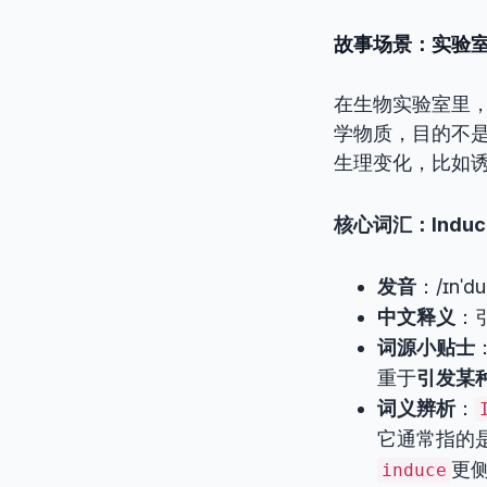
故事场景：实验
在生物实验室里
学物质，目的不是
生理变化，比如
核心词汇：Induc
发音
：/ɪnˈdu
中文释义
：
词源小贴士
重于
引发某
词义辨析
：
它通常指的
更侧
induce