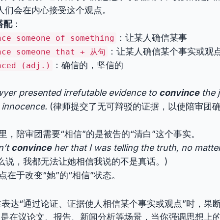
ce，人们会在内心接受这个观点。
搭配
：
：让某人确信某事
nce someone of something
：让某人确信某个事实或观
nce someone that + 从句
：确信的，坚信的
nced (adj.)
wyer presented irrefutable evidence to
convince
the j
s innocence.
(律师提交了无可辩驳的证据，以使陪审团
里，陪审团需要“相信”的是被告的“清白”这个事实。
n’t
convince
her that I was telling the truth, no matte
么说，我都无法让她相信我说的不是真话。)
点在于改变“她”的“相信”状态。
在表达“通过论证、证据使人相信某个事实或观点”时，果
别是在议论文、报告、新闻分析等场景，当你强调思想上