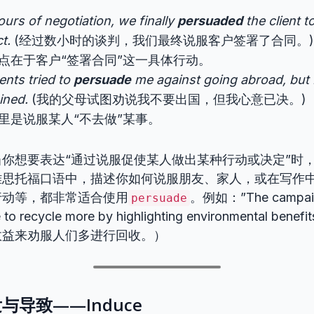
ours of negotiation, we finally
persuaded
the client t
t.
(经过数小时的谈判，我们最终说服客户签署了合同。)
点在于客户“签署合同”这一具体行动。
ents tried to
persuade
me against going abroad, but 
ined.
(我的父母试图劝说我不要出国，但我心意已决。)
里是说服某人“不去做”某事。
当你想要表达“通过说服促使某人做出某种行动或决定”时
雅思托福口语中，描述你如何说服朋友、家人，或在写作
行动等，都非常适合使用
。例如：”The campaig
persuade
 to recycle more by highlighting environmental be
效益来劝服人们多进行回收。）
与导致——Induce