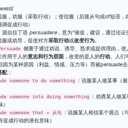
sweɪd/
说服，劝服（采取行动）；使信服（后接从句或of短语，此用法
强调促成行动）
：源自拉丁语
persuadere
，意为“催促，建议，通过论证
说服或劝导，促使对方
采取行动
或
改变行为
。
侧重于通过劝说、诱导、恳求或提供理由，使
Persuade
它作用于人的
意志和行为层面
，改变的是人的
行动
。人们
ce，但因为某种原因（利益、情感、压力等）而被persuade
搭配
：
：说服某人做某事（最
ade someone to do something
：劝诱某人做某
ade someone into doing something
味）
：说服某人相信某个观点（与co
ade someone that + 从句
有促成行动的潜在意味）