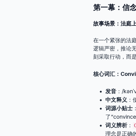
第一幕：信念的
故事场景：法庭
在一个紧张的法
逻辑严密，推论
刻采取行动，而
核心词汇：Convi
发音
：/kənˈv
中文释义
：
词源小贴士
了“conv
词义辨析
：
理念是正确