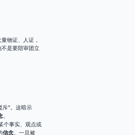
大量物证、人证，
他不是要陪审团立
驳斥”。这暗示
念
。
某个事实、观点或
的
信念
。一旦被