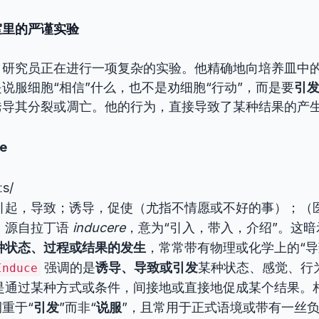
室里的严谨实验
，研究员正在进行一项复杂的实验。他精确地向培养皿中
说服细胞“相信”什么，也不是劝细胞“行动”，而是要
引
诱导其分裂或凋亡。他的行为，直接导致了某种结果的产
e
ːs/
引起，导致；诱导，促使（尤指不情愿或不好的事）；（
：源自拉丁语
inducere
，意为“引入，带入，介绍”。这暗
种状态、过程或结果的发生
，常常带有物理或化学上的“导
强调的是
诱导、导致或引发
某种状态、感觉、行
Induce
是通过某种方式或条件，间接地或直接地促成某个结果。
重于“
引发
”而非“
说服
”，且常用于正式语境或带有一丝