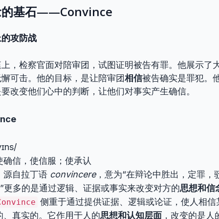
基石——Convince
上的攻防战
庭上，检察官面对陪审团，试图证明被告有罪。他展示了
无懈可击。他的目标，是让陪审团
相信
被告确实是罪犯。
是要改变他们心中的判断，让他们对事实产生确信。
nce
ɪns/
使确信，使信服；使承认
：源自拉丁语
convincere
，意为“在辩论中胜出，定罪，
ince”更多的是通过逻辑、证据或事实来改变对方的
思想和信
侧重于通过提供证据、逻辑或论证，使人相信
Convince
的、真实的。它作用于人的
思想和认知层面
，改变的是人