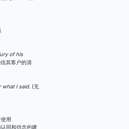
点
ury of his
确信其客户的清
r what I said.
(无
断使用
的认同和信念的建