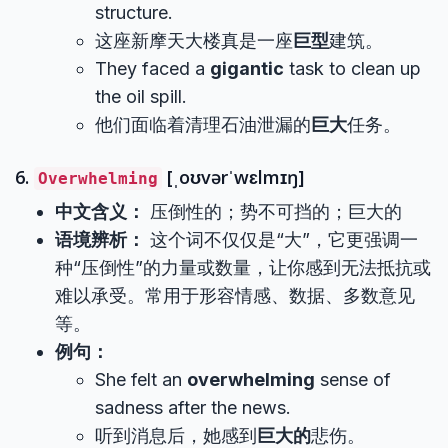
structure.
这座新摩天大楼真是一座
巨型
建筑。
They faced a
gigantic
task to clean up
the oil spill.
他们面临着清理石油泄漏的
巨大
任务。
6.
[ˌoʊvərˈwɛlmɪŋ]
Overwhelming
中文含义：
压倒性的；势不可挡的；巨大的
语境辨析：
这个词不仅仅是“大”，它更强调一
种“压倒性”的力量或数量，让你感到无法抵抗或
难以承受。常用于形容情感、数据、多数意见
等。
例句：
She felt an
overwhelming
sense of
sadness after the news.
听到消息后，她感到
巨大的
悲伤。