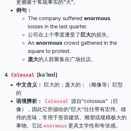
更侧重于客观事实的“大”。
例句：
The company suffered
enormous
losses in the last quarter.
公司在上个季度遭受了
巨大
的损失。
An
enormous
crowd gathered in the
square to protest.
庞大
的人群聚集在广场抗议。
4.
[kəˈlɒsl]
Colossal
中文含义：
巨大的；庞大的；（雕像等）巨型
的
语境辨析：
源自“colossus”（巨
Colossal
像），因此它所描绘的“巨大”往往带有宏伟、雄
伟的意味，常用于形容建筑、雕塑或规模极大的
事物。它比
更具文学性和夸张感。
enormous