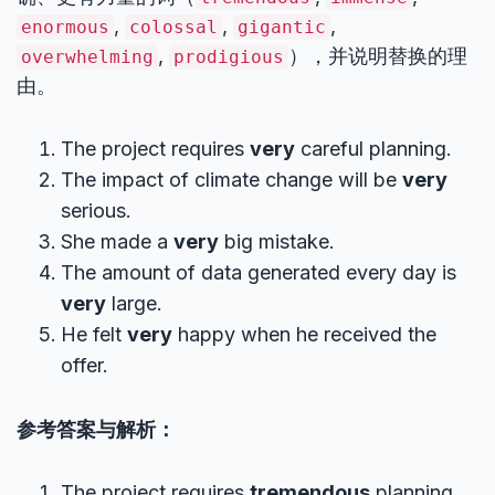
,
,
,
enormous
colossal
gigantic
,
），并说明替换的理
overwhelming
prodigious
由。
The project requires
very
careful planning.
The impact of climate change will be
very
serious.
She made a
very
big mistake.
The amount of data generated every day is
very
large.
He felt
very
happy when he received the
offer.
参考答案与解析：
The project requires
tremendous
planning.