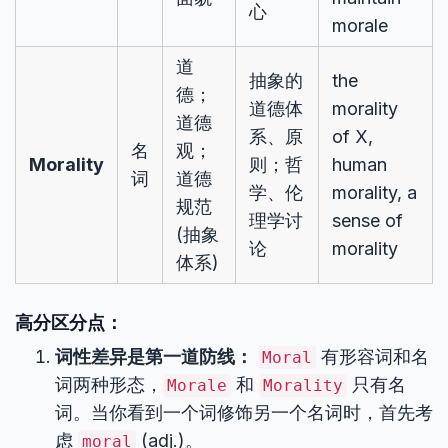
心
morale
道
抽象的
the
德；
道德体
morality
道德
系、原
of X,
名
观；
Morality
则；哲
human
词
道德
学、伦
morality, a
规范
理学讨
sense of
(抽象
论
morality
体系)
高分区分点：
词性差异是第一道防线：
有形容词和名
Moral
词两种形态，
和
只有名
Morale
Morality
词。当你看到一个词修饰另一个名词时，首先考
虑
(adj.)。
moral