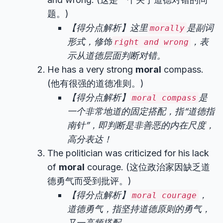
题。)
【得分点解析】这里
是副词
morally
形式，修饰
，表
right and wrong
示从道德层面判断对错。
He has a very strong
moral
compass.
(他有很强的道德准则。)
【得分点解析】
是
moral compass
一个非常地道的固定搭配，指“道德指
南针”，即判断是非善恶的内在尺度，
高分表达！
The politician was criticized for his lack
of
moral
courage. (这位政治家因缺乏道
德勇气而受到批评。)
【得分点解析】
，
moral courage
道德勇气，指坚持道德原则的勇气，
又一高频搭配。