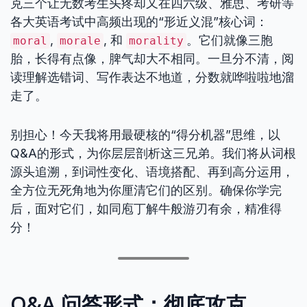
克三个让无数考生头疼却又在四六级、雅思、考研等
各大英语考试中高频出现的“形近义混”核心词：
,
, 和
。它们就像三胞
moral
morale
morality
胎，长得有点像，脾气却大不相同。一旦分不清，阅
读理解选错词、写作表达不地道，分数就哗啦啦地溜
走了。
别担心！今天我将用最硬核的“得分机器”思维，以
Q&A的形式，为你层层剖析这三兄弟。我们将从词根
源头追溯，到词性变化、语境搭配、再到高分运用，
全方位无死角地为你厘清它们的区别。确保你学完
后，面对它们，如同庖丁解牛般游刃有余，精准得
分！
Q&A 问答形式：彻底攻克