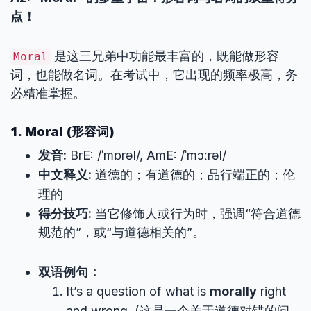
点！
是这三兄弟中功能最丰富的，既能做形容
Moral
词，也能做名词。在考试中，它出现的频率极高，务
必精准掌握。
1. Moral (形容词)
发音:
BrE: /ˈmɒrəl/, AmE: /ˈmɔːrəl/
中文释义:
道德的；有道德的；品行端正的；伦
理的
得分技巧:
当它修饰人或行为时，强调“符合道德
规范的”，或“与道德相关的”。
双语例句：
It’s a question of what is
morally
right
and wrong. (这是一个关于道德对错的问