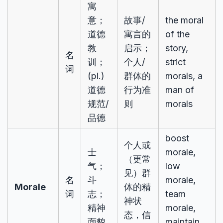
寓
意；
故事/
the moral
道德
寓言的
of the
教
启示；
story,
名
训；
个人/
strict
词
(pl.)
群体的
morals, a
道德
行为准
man of
规范/
则
morals
品德
boost
个人或
士
morale,
（更常
气；
low
见）群
名
斗
morale,
Morale
体的精
词
志；
team
神状
精神
morale,
态，信
面貌
maintain