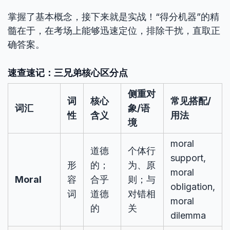
掌握了基本概念，接下来就是实战！“得分机器”的精
髓在于，在考场上能够迅速定位，排除干扰，直取正
确答案。
速查速记：三兄弟核心区分点
侧重对
词
核心
常见搭配/
词汇
象/语
性
含义
用法
境
moral
道德
个体行
support,
形
的；
为、原
moral
Moral
容
合乎
则；与
obligation,
词
道德
对错相
moral
的
关
dilemma