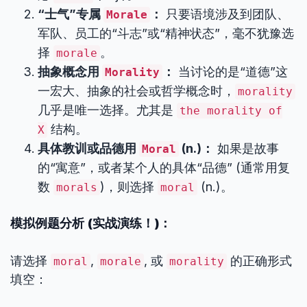
“士气”专属
：
只要语境涉及到团队、
Morale
军队、员工的“斗志”或“精神状态”，毫不犹豫选
择
。
morale
抽象概念用
：
当讨论的是“道德”这
Morality
一宏大、抽象的社会或哲学概念时，
morality
几乎是唯一选择。尤其是
the morality of
结构。
X
具体教训或品德用
(n.)：
如果是故事
Moral
的“寓意”，或者某个人的具体“品德” (通常用复
数
)，则选择
(n.)。
morals
moral
模拟例题分析 (实战演练！)：
请选择
,
, 或
的正确形式
moral
morale
morality
填空：