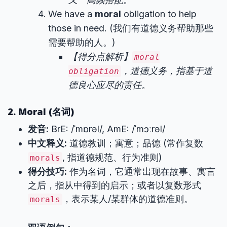
We have a
moral
obligation to help
those in need. (我们有道德义务帮助那些
需要帮助的人。)
【得分点解析】
moral
，道德义务，指基于道
obligation
德良心应尽的责任。
2. Moral (名词)
发音:
BrE: /ˈmɒrəl/, AmE: /ˈmɔːrəl/
中文释义:
道德教训；寓意；品德 (常作复数
, 指道德规范、行为准则)
morals
得分技巧:
作为名词，它通常出现在故事、寓言
之后，指从中得到的启示；或者以复数形式
，表示某人/某群体的道德准则。
morals