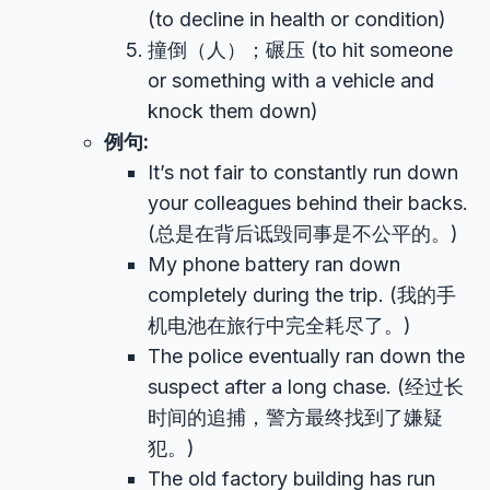
(to decline in health or condition)
撞倒（人）；碾压 (to hit someone
or something with a vehicle and
knock them down)
例句:
It’s not fair to constantly run down
your colleagues behind their backs.
(总是在背后诋毁同事是不公平的。)
My phone battery ran down
completely during the trip. (我的手
机电池在旅行中完全耗尽了。)
The police eventually ran down the
suspect after a long chase. (经过长
时间的追捕，警方最终找到了嫌疑
犯。)
The old factory building has run