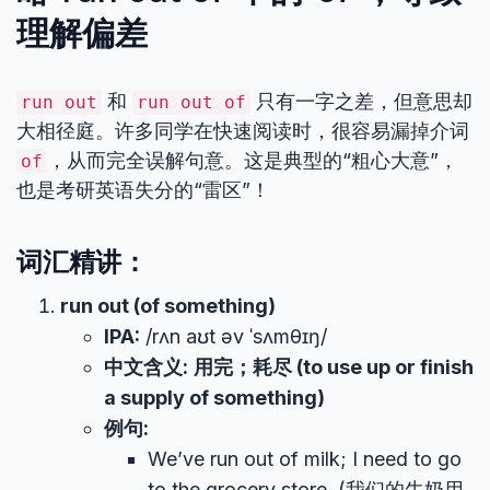
理解偏差
和
只有一字之差，但意思却
run out
run out of
大相径庭。许多同学在快速阅读时，很容易漏掉介词
，从而完全误解句意。这是典型的“粗心大意”，
of
也是考研英语失分的“雷区”！
词汇精讲：
run out (of something)
IPA:
/rʌn aʊt əv ˈsʌmθɪŋ/
中文含义:
用完；耗尽 (to use up or finish
a supply of something)
例句:
We’ve run out of milk; I need to go
to the grocery store. (我们的牛奶用