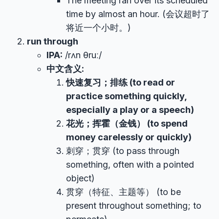
The meeting ran over its scheduled
time by almost an hour. (会议超时了
将近一个小时。)
run through
IPA:
/rʌn θruː/
中文含义:
快速复习；排练 (to read or
practice something quickly,
especially a play or a speech)
花光；挥霍（金钱） (to spend
money carelessly or quickly)
刺穿；贯穿 (to pass through
something, often with a pointed
object)
贯穿（特征、主题等） (to be
present throughout something; to