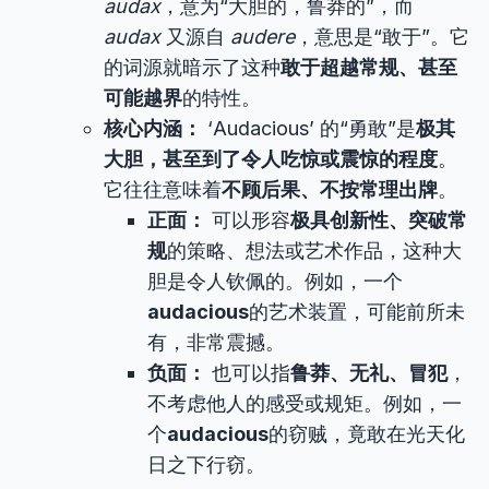
audax
，意为“大胆的，鲁莽的”，而
audax
又源自
audere
，意思是“敢于”。它
的词源就暗示了这种
敢于超越常规、甚至
可能越界
的特性。
核心内涵：
‘Audacious’ 的“勇敢”是
极其
大胆，甚至到了令人吃惊或震惊的程度
。
它往往意味着
不顾后果、不按常理出牌
。
正面：
可以形容
极具创新性、突破常
规
的策略、想法或艺术作品，这种大
胆是令人钦佩的。例如，一个
audacious
的艺术装置，可能前所未
有，非常震撼。
负面：
也可以指
鲁莽、无礼、冒犯
，
不考虑他人的感受或规矩。例如，一
个
audacious
的窃贼，竟敢在光天化
日之下行窃。