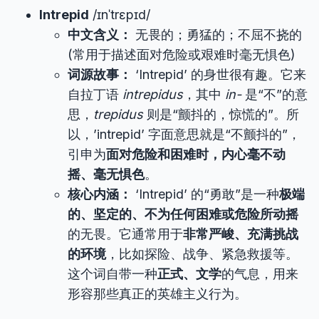
Intrepid
/ɪnˈtrɛpɪd/
中文含义：
无畏的；勇猛的；不屈不挠的
(常用于描述面对危险或艰难时毫无惧色)
词源故事：
‘Intrepid’ 的身世很有趣。它来
自拉丁语
intrepidus
，其中
in-
是“不”的意
思，
trepidus
则是“颤抖的，惊慌的”。所
以，’intrepid’ 字面意思就是“不颤抖的”，
引申为
面对危险和困难时，内心毫不动
摇、毫无惧色
。
核心内涵：
‘Intrepid’ 的“勇敢”是一种
极端
的、坚定的、不为任何困难或危险所动摇
的无畏。它通常用于
非常严峻、充满挑战
的环境
，比如探险、战争、紧急救援等。
这个词自带一种
正式、文学
的气息，用来
形容那些真正的英雄主义行为。