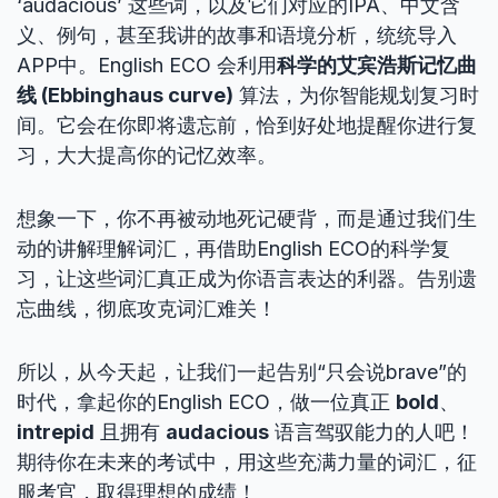
‘audacious’ 这些词，以及它们对应的IPA、中文含
义、例句，甚至我讲的故事和语境分析，统统导入
APP中。English ECO 会利用
科学的艾宾浩斯记忆曲
线 (Ebbinghaus curve)
算法，为你智能规划复习时
间。它会在你即将遗忘前，恰到好处地提醒你进行复
习，大大提高你的记忆效率。
想象一下，你不再被动地死记硬背，而是通过我们生
动的讲解理解词汇，再借助English ECO的科学复
习，让这些词汇真正成为你语言表达的利器。告别遗
忘曲线，彻底攻克词汇难关！
所以，从今天起，让我们一起告别“只会说brave”的
时代，拿起你的English ECO，做一位真正
bold
、
intrepid
且拥有
audacious
语言驾驭能力的人吧！
期待你在未来的考试中，用这些充满力量的词汇，征
服考官，取得理想的成绩！