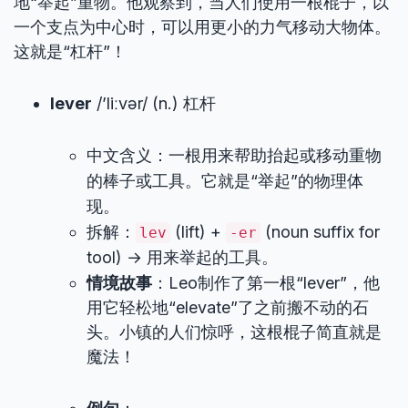
地“举起”重物。他观察到，当人们使用一根棍子，以
一个支点为中心时，可以用更小的力气移动大物体。
这就是“杠杆”！
lever
/’liːvər/ (n.) 杠杆
中文含义：一根用来帮助抬起或移动重物
的棒子或工具。它就是“举起”的物理体
现。
拆解：
(lift) +
(noun suffix for
lev
-er
tool) → 用来举起的工具。
情境故事
：Leo制作了第一根“lever”，他
用它轻松地“elevate”了之前搬不动的石
头。小镇的人们惊呼，这根棍子简直就是
魔法！