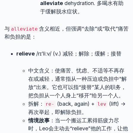
alleviate
dehydration. 多喝水有助
于缓解脱水症状。
与
含义相近，但强调“去除”或“取代”痛苦
alleviate
和负担的是：
relieve
/rɪ’liːv/ (v.) 减轻；解除；缓解；接替
中文含义：使痛苦、忧虑、不适等不再存
在或减轻，通常指从一种压迫或负担中“解
放”出来。它也可以指“接替”某人的职务，
把负担从一个人身上“移开”给另一个人。
拆解：
(back, again) +
(lift) →
re-
lev
再次举起，即解除负担。
情境故事
：当一个搬运工累得筋疲力尽
时，Leo会主动去“relieve”他的工作，让他