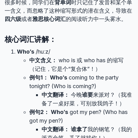
很多时候，同学们在
背单词
时只记住了发音和某个单
一含义，而忽略了这种缩写形式的潜在含义，导致在
四六级
或者
雅思核心词汇
的阅读听力中一头雾水。
核心词汇讲解：
Who’s
/huːz/
中文含义：
who is 或 who has 的缩写
（记住，它是个“复合体”！）
例句1：
Who’s
coming to the party
tonight? (Who is coming?)
中文翻译：
今晚
谁要
来派对？（我准
备了一桌好菜，可别放我鸽子！）
例句2：
Who’s
got my pen? (Who has
got my pen?)
中文翻译：
谁拿了
我的钢笔？（我的
派克金笔，丢了就找你！）