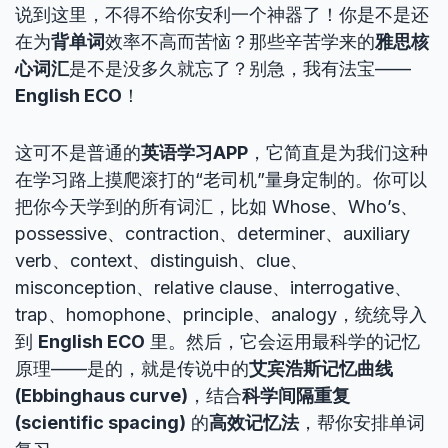
说到这里，不得不给你安利一个神器了！你是不是还
在为
背单词
效率不高而苦恼？那些辛苦学来的
雅思核
心词汇
是不是没多久就忘了？别急，我有法宝——
English ECO
！
这可不是普通的
英语学习APP
，它简直是为我们这种
在学习路上摸爬滚打的“老司机”量身定制的。你可以
把你今天学到的所有词汇，比如 Whose、Who’s、
possessive、contraction、determiner、auxiliary
verb、context、distinguish、clue、
misconception、relative clause、interrogative、
trap、homophone、principle、analogy，统统导入
到
English ECO
里。然后，它会运用最科学的记忆
原理——是的，就是传说中的
艾宾浩斯记忆曲线
(Ebbinghaus curve)
，结合
科学间隔重复
(scientific spacing)
的
高效记忆法
，帮你安排单词