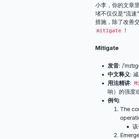
小李，你的文章里还提到“
堵不仅仅是“流速
措施，除了改善交
！
mitigate
Mitigate
发音
: /ˈmɪtɪɡ
中文释义
:
用法精讲
:
M
响）的强度
例句
:
The co
operati
该
Emerge