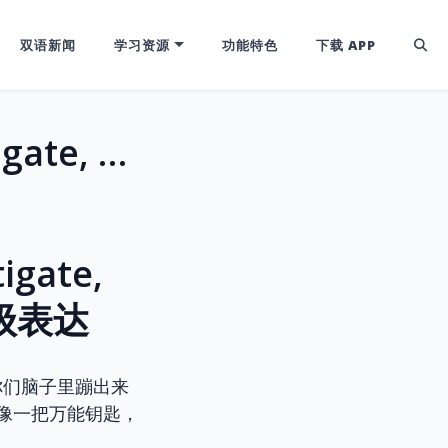
双语新闻
学习资源
功能特色
下载 APP
雅思托福高分词汇：Ameliorate, Mitigate, Alleviate... 深度解析“改善”的N种高级表达
gate,
高级表达
你们脑子里蹦出来
它就像一把万能钥匙，