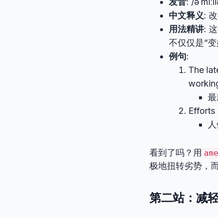
发音
: /əˈmiːl
中文释义
:
用法精讲
:
不仅仅是“变
例句
:
The lat
working
最
Efforts
人
看到了吗？用
am
极地扭转劣势，而
第二站：减轻负