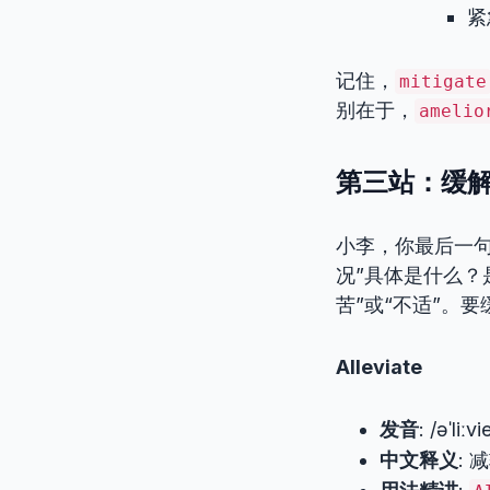
紧
记住，
mitigate
别在于，
amelio
第三站：缓解具
小李，你最后一句说“We
况”具体是什么？
苦”或“不适”。
Alleviate
发音
: /əˈliːvi
中文释义
: