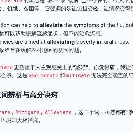
的重点是“减轻”或“缓解”已经存在的、令人不
lleviate
力、饥饿、贫困等。它强调的是让负担变轻，让情况变得
tion can help to
alleviate
the symptoms of the flu, but 
物可以帮助缓解流感症状，但不能治愈流感。
licies are aimed at
alleviating
poverty in rural areas.
政策旨在缓解农村地区的贫困问题。
更侧重于人主观感受上的“减轻”。你觉得痛，我让
viate
那么饿。这是
和
无法完全涵盖的
ameliorate
mitigate
三词辨析与高分诀窍
,
,
，这三个词，虽然都有“
rate
Mitigate
Alleviate
用语境却大相径庭。