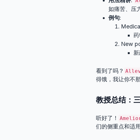
用法精讲
:
A
如痛苦、压
例句
:
Medica
药
New po
新
看到了吗？
Alle
得饿，我让你不
教授总结：
听好了！
Amelio
们的侧重点和适