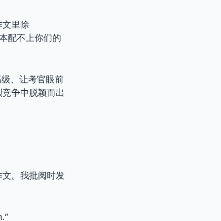
作文里除
根本配不上你们的
高级、让考官眼前
烈竞争中脱颖而出
作文。我批阅时发
m.”