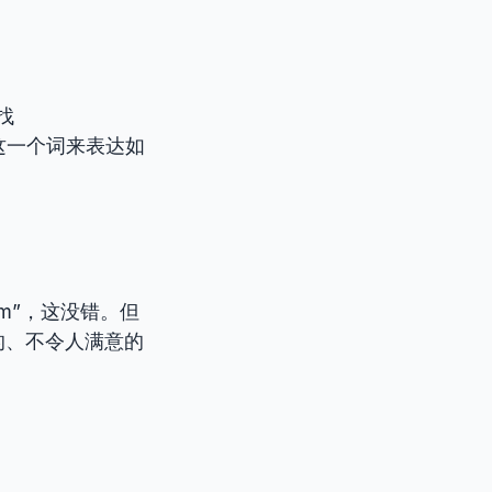
找
用这一个词来表达如
system”，这没错。但
的、不令人满意的
：