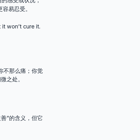
适的感受或状况，
更容易忍受。
it won’t cure it.
你不那么痛；你觉
细微之处。
改善”的含义，但它