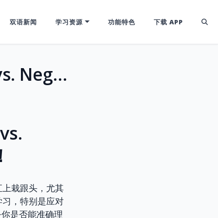
双语新闻
学习资源
功能特色
下载 APP
CET4/6 IELTS 易混淆词：Negligent vs. Negligible，粗心与微小的天壤之别！
vs.
！
汇上栽跟头，尤其
学习，特别是应对
乎你是否能准确理