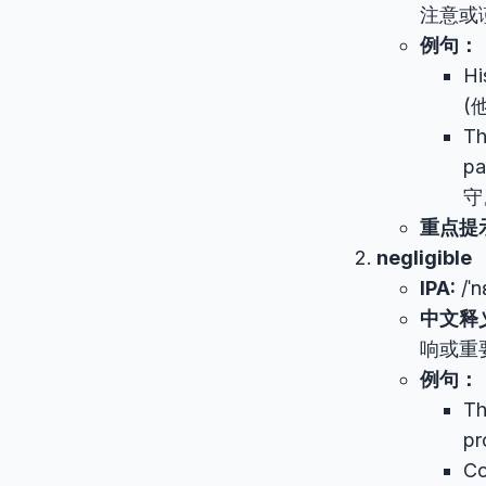
注意或
例句：
H
(
Th
p
守
重点提
negligible
IPA:
/ˈn
中文释
响或重
例句：
Th
p
Co