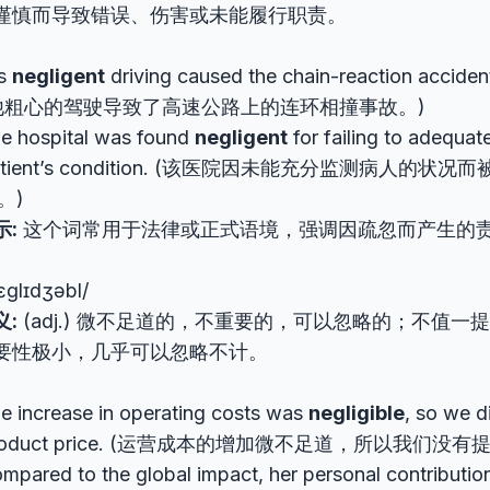
谨慎而导致错误、伤害或未能履行职责。
is
negligent
driving caused the chain-reaction acciden
他粗心的驾驶导致了高速公路上的连环相撞事故。)
e hospital was found
negligent
for failing to adequat
atient’s condition. (该医院因未能充分监测病人的状
。)
示:
这个词常用于法律或正式语境，强调因疏忽而产生的
ɛɡlɪdʒəbl/
义:
(adj.) 微不足道的，不重要的，可以忽略的；不值一
要性极小，几乎可以忽略不计。
e increase in operating costs was
negligible
, so we di
roduct price. (运营成本的增加微不足道，所以我们没
mpared to the global impact, her personal contributi