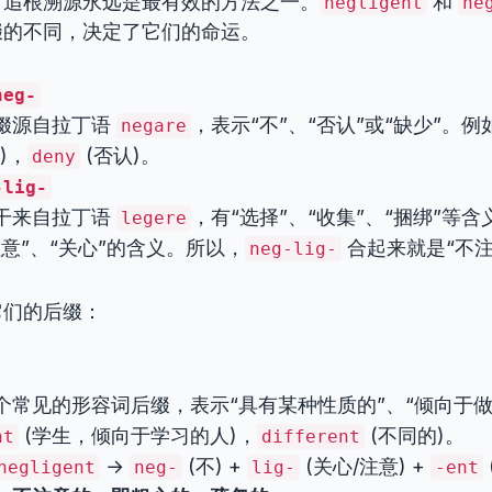
，追根溯源永远是最有效的方法之一。
和
negligent
ne
缀的不同，决定了它们的命运。
neg-
缀源自拉丁语
，表示“不”、“否认”或“缺少”。例
negare
)，
(否认)。
deny
-lig-
干来自拉丁语
，有“选择”、“收集”、“捆绑”等
legere
注意”、“关心”的含义。所以，
合起来就是“不注
neg-lig-
它们的后缀：
个常见的形容词后缀，表示“具有某种性质的”、“倾向于做
(学生，倾向于学习的人)，
(不同的)。
nt
different
→
(不) +
(关心/注意) +
negligent
neg-
lig-
-ent