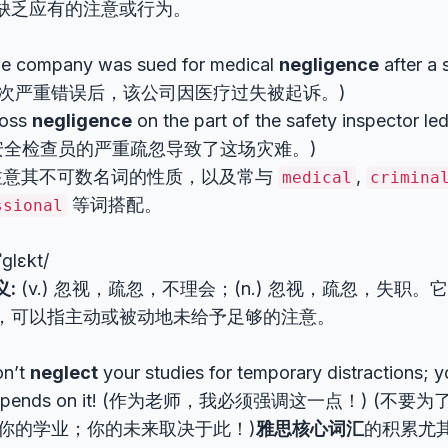
缺乏应有的注意或行为。
e company was sued for medical
negligence
after a 
次严重错误后，该公司因医疗过失被起诉。)
ross
negligence
on the part of the safety inspector led
安全检查员的严重疏忽导致了这场灾难。)
意其不可数名词的性质，以及常与
,
medical
crimina
等词搭配。
ssional
ˈɡlɛkt/
义:
(v.) 忽视，疏忽，不理会；(n.) 忽视，疏忽，失职。
，可以指主动或被动地未给予足够的注意。
n’t
neglect
your studies for temporary distractions; y
epends on it! (作为老师，我必须强调这一点！) (不
你的学业；你的未来取决于此！)
雅思核心词汇
的积累尤