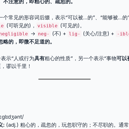
、不注意的，即粗心的、疏忽的。
一个常见的形容词后缀，表示“可以被…的”、“能够被…的
(可听见的)，
(可见的)。
le
visible
→
(不) +
(关心/注意) +
negligible
neg-
lig-
-ibl
忽略的，即微不足道的。
表示“人或行为
具有
粗心的性质”，另一个表示“事物
可以
厘，谬以千里！
ɛɡlɪdʒənt/
义:
(adj.) 粗心的，疏忽的，玩忽职守的；不尽职的。通