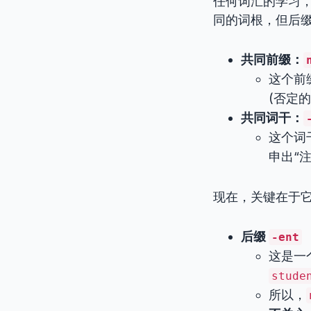
任何词汇的学习
同的词根，但后
共同前缀：
这个前
(否定的
共同词干：
这个词
申出“
现在，关键在于
后缀
-ent
这是一
stude
所以，