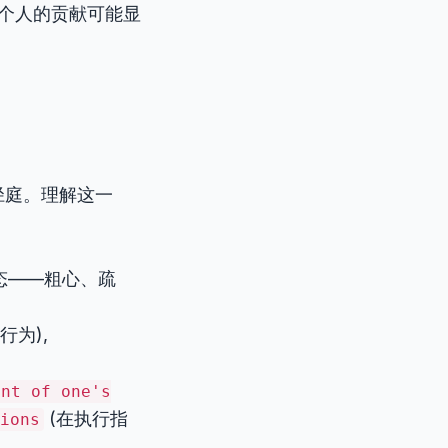
响相比，她个人的贡献可能显
。
径庭。理解这一
态——粗心、疏
行为),
ent of one's
(在执行指
ions