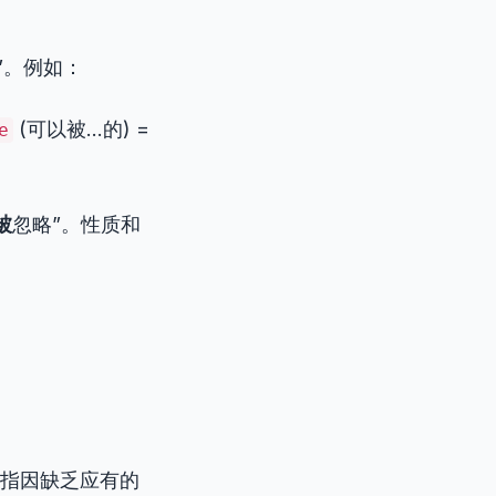
”。例如：
(可以被…的) =
e
被
忽略”。性质和
常指因缺乏应有的