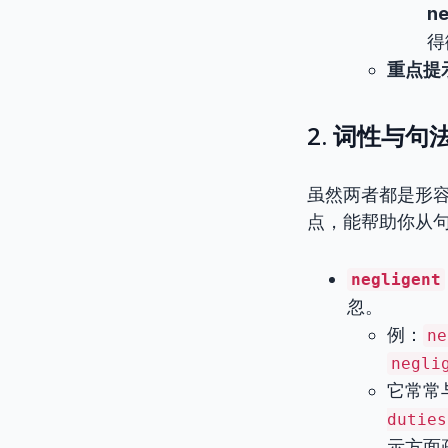
ne
得
重点提
2. 词性与
虽然两者都是形
点，能帮助你从
negligent
忽。
例：
ne
negli
它常常
duties
示方面