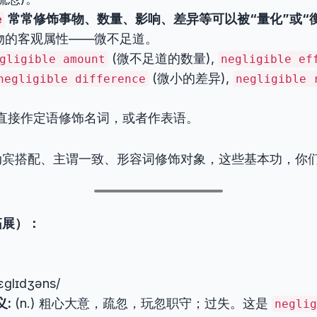
常常修饰事物、数量、影响、差异等可以被“量化”或“
e
物的客观属性——微不足道。
(微不足道的数量),
gligible amount
negligible ef
(微小的差异),
negligible difference
negligible 
直接作定语修饰名词，或者作表语。
动宾搭配、主谓一致、形容词修饰对象，这些基本功，你
拓展）：
ɛɡlɪdʒəns/
义:
(n.) 粗心大意，疏忽，玩忽职守；过失。这是
neglig