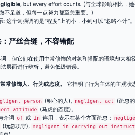
gligible
, but every effort counts. (与全球影
微不足道，但每一点努力都至关重要。)
示:
这个词强调的是“程度”上的小，小到可以“忽略不计”
句法：严丝合缝，不容错配
容词，但它们在使用中常修饰的对象和搭配的语境却大相
句法层面进行辨析，避免低级错误。
常常修饰人、行为或态度。
它指明了行为主体的主观状
(粗心的人),
(疏忽的
gligent person
negligent act
(马虎的态度)。
gent attitude
与介词
或
连用，表示在某个方面疏忽：
of
in
neglig
(玩忽职守),
negligent in carrying out instruct
疏忽)。