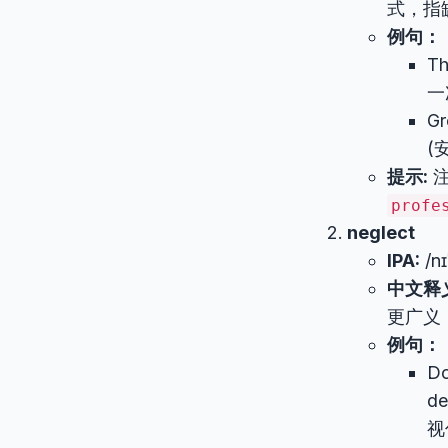
式，指
例句：
Th
一
G
(
提示:
注
profe
neglect
IPA:
/nɪ
中文释
更广义
例句：
Do
d
视