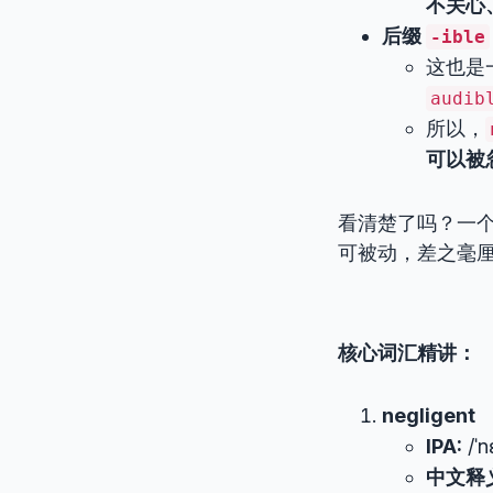
不关心
后缀
-ible
这也是
audib
所以，
可以被
看清楚了吗？一个
可被动，差之毫
核心词汇精讲：
negligent
IPA:
/ˈn
中文释