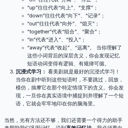
“up”往往代表“向上”、“支撑”；
“down”往往代表“向下”、“记录”；
“out”往往代表“向外”、“熄灭”；
“together”代表“组合”、“聚合”；
“in”代表“进入”、“投入”；
“away”代表“收起”、“远离”。 当你理解了
这些小词背后的深层含义，你会发现记忆
短语动词变得有逻辑、有规律可循。
沉浸式学习：
看美剧就是最好的沉浸式学习！
当你在剧中听到这些短语时，不要跳过，回放，
模仿，揣摩它在那个特定情境下的含义。你会发
现，一旦你在真实语境中捕捉到并理解了一个短
语，它就会牢牢地印在你的脑海里。
当然，光有方法还不够，我们还需要一个得力的助手
来帮助我们巩固记忆。说到
高效记忆法
，我必须要向