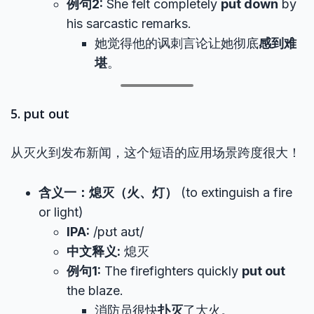
例句2:
She felt completely
put down
by
his sarcastic remarks.
她觉得他的讽刺言论让她彻底
感到难
堪
。
5. put out
从灭火到发布新闻，这个短语的应用场景跨度很大！
含义一：熄灭（火、灯）
(to extinguish a fire
or light)
IPA:
/pʊt aʊt/
中文释义:
熄灭
例句1:
The firefighters quickly
put out
the blaze.
消防员很快
扑灭
了大火。