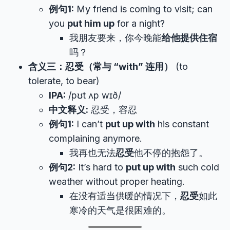
例句1:
My friend is coming to visit; can
you
put him up
for a night?
我朋友要来，你今晚能
给他提供住宿
吗？
含义三：忍受（常与 “with” 连用）
(to
tolerate, to bear)
IPA:
/pʊt ʌp wɪð/
中文释义:
忍受，容忍
例句1:
I can’t
put up with
his constant
complaining anymore.
我再也无法
忍受
他不停的抱怨了。
例句2:
It’s hard to
put up with
such cold
weather without proper heating.
在没有适当供暖的情况下，
忍受
如此
寒冷的天气是很困难的。