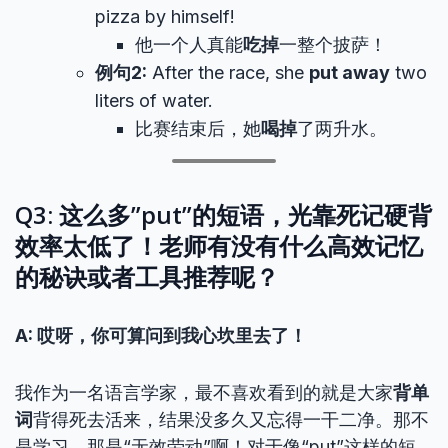
pizza by himself!
他一个人真能
吃掉
一整个披萨！
例句2:
After the race, she
put away
two
liters of water.
比赛结束后，她
喝掉
了两升水。
Q3: 这么多”put”的短语，光靠死记硬背
效率太低了！老师有没有什么高效记忆
的秘诀或者工具推荐呢？
A: 哎呀，你可算问到我心坎里去了！
我作为一名语言学家，最不喜欢看到的就是大家
背单
词
背得死去活来，结果没多久又忘得一干二净。那不
是学习，那是“无效劳动”啊！对于像“put”这样的短