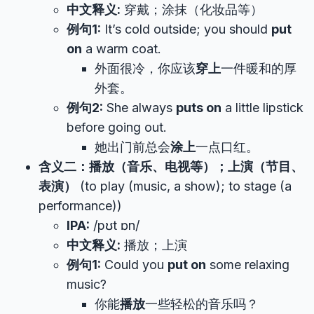
中文释义:
穿戴；涂抹（化妆品等）
例句1:
It’s cold outside; you should
put
on
a warm coat.
外面很冷，你应该
穿上
一件暖和的厚
外套。
例句2:
She always
puts on
a little lipstick
before going out.
她出门前总会
涂上
一点口红。
含义二：播放（音乐、电视等）；上演（节目、
表演）
(to play (music, a show); to stage (a
performance))
IPA:
/pʊt ɒn/
中文释义:
播放；上演
例句1:
Could you
put on
some relaxing
music?
你能
播放
一些轻松的音乐吗？