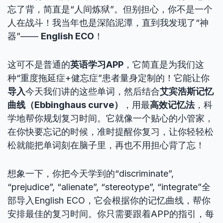
忘了背，简直是“人间炼狱”。但别担心，你不是一个
人在战斗！我当年也是深陷泥潭，直到我发现了“神
器”——
English ECO
！
这可不是普通的
英语学习APP
，它简直是为我们这
种“重度拖延症+健忘症”患者量身定制的！它能让你
导入
今天我们讲的这些单词，然后结合
艾宾浩斯记忆
曲线（Ebbinghaus curve）
，用最
高效记忆法
，科
学地帮你规划复习时间。它就像一个贴心的小管家，
在你快要忘记的时候，准时提醒你复习，让你轻轻松
松就能把单词刻在脑子里，再也不用担心背了忘！
想象一下，你把今天学到的“discriminate”,
“prejudice”, “alienate”, “stereotype”, “integrate”全
部导入English ECO，它会根据你的记忆曲线，帮你
安排最佳的复习时间。你只需要跟着APP的指引，每